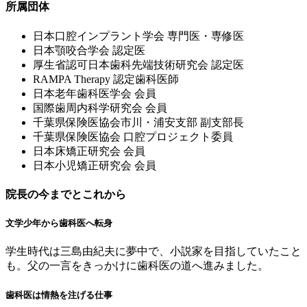
所属団体
⽇本⼝腔インプラント学会 専⾨医・専修医
⽇本顎咬合学会 認定医
厚⽣省認可⽇本⻭科先端技術研究会 認定医
RAMPA Therapy 認定⻭科医師
⽇本⽼年⻭科医学会 会員
国際⻭周内科学研究会 会員
千葉県保険医協会市川・浦安⽀部 副⽀部⻑
千葉県保険医協会 ⼝腔プロジェクト委員
⽇本床矯正研究会 会員
⽇本⼩児矯正研究会 会員
院長の今までとこれから
文学少年から歯科医へ転身
学生時代は三島由紀夫に夢中で、小説家を目指していたこと
も。父の一言をきっかけに歯科医の道へ進みました。
歯科医は情熱を注げる仕事