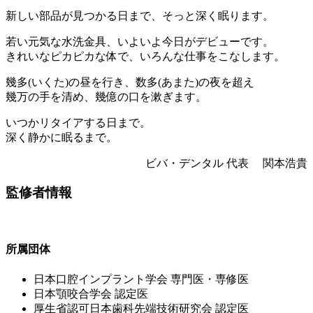
新しい部品が見つかる日まで、そっと深く眠ります。
若い元気な水洗金具、いよいよ今日がデビューです。
きれいなピカピカな体で、いろんな仕事をこなします。
幾多(いくた)の昼を行き、数多(あまた)の夜を超え
幾万の手を清め、幾億の口を漱ぎます。
いつかリタイアする日まで。
深く静かに眠るまで。
ビバ・デンタル 代表 関本浩貴
監修者情報
所属団体
⽇本⼝腔インプラント学会 専⾨医・専修医
⽇本顎咬合学会 認定医
厚⽣省認可⽇本⻭科先端技術研究会 認定医