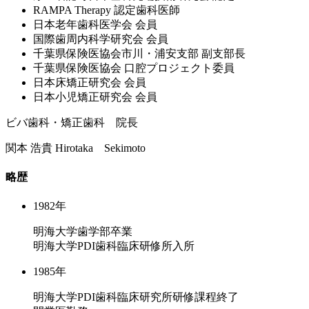
RAMPA Therapy 認定⻭科医師
⽇本⽼年⻭科医学会 会員
国際⻭周内科学研究会 会員
千葉県保険医協会市川・浦安⽀部 副⽀部⻑
千葉県保険医協会 ⼝腔プロジェクト委員
⽇本床矯正研究会 会員
⽇本⼩児矯正研究会 会員
ビバ歯科・矯正歯科 院長
関本 浩貴
Hirotaka Sekimoto
略歴
1982年
明海大学歯学部卒業
明海大学PDI歯科臨床研修所入所
1985年
明海大学PDI歯科臨床研究所研修課程終了