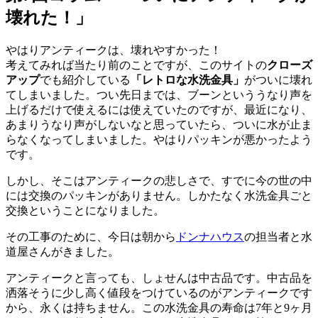
壊れた！」
やはりアンティークは、壊れやすかった！
考えてみれば当たり前のことですが、このサイトの
クローズ
アップ
でも紹介している
「レトロな水洗金具」
がついに壊れ
てしまいました。つい先日までは、ブーンといううなり声を
上げるだけで使えるには使えていたのですが、最近になり、
あまりうなり声がしないなと思っていたら、ついに水が止ま
らなくなってしまいました。やはりパッキンが悪かったよう
です。
しかし、そこはアンティークの悲しさで、すでに今の世の中
には交換のパッキンがありません。しかたなく水洗金具ごと
交換ということになりました。
その工事のために、今日は朝から
ドンナハウス
の担当者と水
道屋さんがきました。
アンティークと言っても、しょせんは中古品です。中古品を
洒落そうに少し高く値段をつけているのがアンティークです
から、永くは持ちません。この水洗金具の寿命は7年と9ヶ月