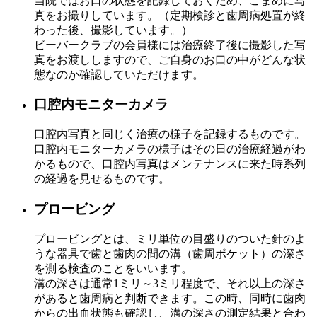
当院ではお口の状態を記録しておくため、こまめに写
真をお撮りしています。（定期検診と歯周病処置が終
わった後、撮影しています。）
ビーバークラブの会員様には治療終了後に撮影した写
真をお渡ししますので、ご自身のお口の中がどんな状
態なのか確認していただけます。
口腔内モニターカメラ
口腔内写真と同じく治療の様子を記録するものです。
口腔内モニターカメラの様子はその日の治療経過がわ
かるもので、口腔内写真はメンテナンスに来た時系列
の経過を見せるものです。
プロービング
プロービングとは、ミリ単位の目盛りのついた針のよ
うな器具で歯と歯肉の間の溝（歯周ポケット）の深さ
を測る検査のことをいいます。
溝の深さは通常1ミリ～3ミリ程度で、それ以上の深さ
があると歯周病と判断できます。この時、同時に歯肉
からの出血状態も確認し、溝の深さの測定結果と合わ