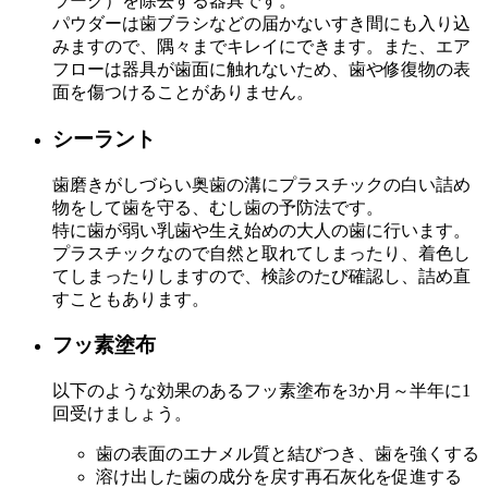
ラーク）を除去する器具です。
パウダーは歯ブラシなどの届かないすき間にも入り込
みますので、隅々までキレイにできます。また、エア
フローは器具が歯面に触れないため、歯や修復物の表
面を傷つけることがありません。
シーラント
歯磨きがしづらい奥歯の溝にプラスチックの白い詰め
物をして歯を守る、むし歯の予防法です。
特に歯が弱い乳歯や生え始めの大人の歯に行います。
プラスチックなので自然と取れてしまったり、着色し
てしまったりしますので、検診のたび確認し、詰め直
すこともあります。
フッ素塗布
以下のような効果のあるフッ素塗布を3か月～半年に1
回受けましょう。
歯の表面のエナメル質と結びつき、歯を強くする
溶け出した歯の成分を戻す再石灰化を促進する