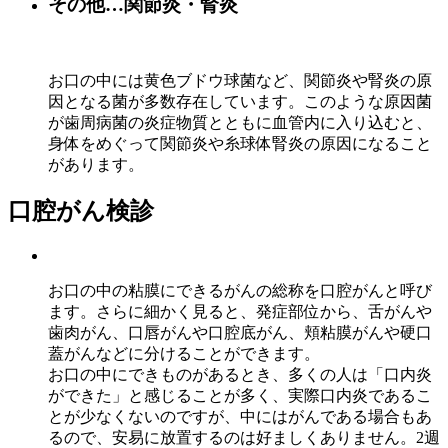
その他…関節炎・腎炎
お口の中には黄色ブドウ球菌など、関節炎や腎炎の原
因となる菌が多数存在しています。このような原因菌
が歯周病菌の炎症物質とともに血管内に入り込むと、
身体をめぐって関節炎や糸球体腎炎の原因になること
があります。
口腔がん検診
お口の中の粘膜にできるがんの総称を口腔がんと呼び
ます。さらに細かく見ると、発症部位から、舌がんや
歯肉がん、口唇がんや口腔底がん、頬粘膜がんや硬口
蓋がんなどに分けることができます。
お口の中にできものがあるとき、多くの人は「口内炎
ができた」と感じることが多く、実際口内炎であるこ
とが少なくないのですが、中にはがんである場合もあ
るので、安易に放置するのは好ましくありません。2週