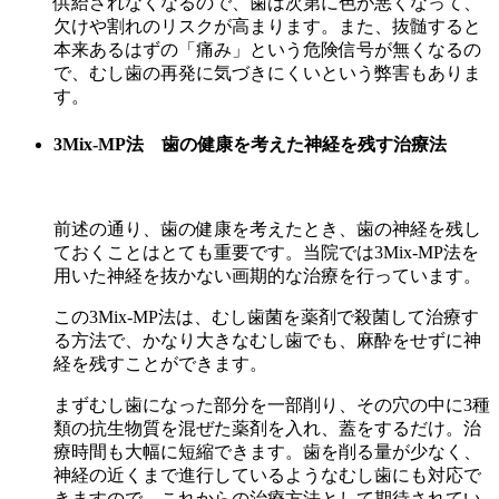
供給されなくなるので、歯は次第に色が悪くなって、
欠けや割れのリスクが高まります。また、抜髄すると
本来あるはずの「痛み」という危険信号が無くなるの
で、むし歯の再発に気づきにくいという弊害もありま
す。
3Mix-MP法 歯の健康を考えた神経を残す治療法
前述の通り、歯の健康を考えたとき、歯の神経を残し
ておくことはとても重要です。当院では3Mix-MP法を
用いた神経を抜かない画期的な治療を行っています。
この3Mix-MP法は、
むし歯菌を薬剤で殺菌して治療す
る方法で、かなり大きなむし歯でも、麻酔をせずに神
経を残すことができます。
まずむし歯になった部分を一部削り、その穴の中に3種
類の抗生物質を混ぜた薬剤を入れ、蓋をするだけ。治
療時間も大幅に短縮できます。歯を削る量が少なく、
神経の近くまで進行しているようなむし歯にも対応で
きますので、これからの治療方法として期待されてい