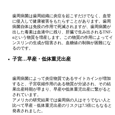
歯周病菌は歯周組織に炎症を起こすだけでなく、血管
に侵入して健康被害をもたらすことがあります。歯周
病菌自体は免疫の作用で死滅されますが、歯周病菌が
出した毒素は血液中に残り、肝臓で生み出されるTNF-
αという物質を増産します。この物質の作用によってイ
ンスリンの生成が阻害され、血糖値の制御が困難にな
るのです。
子宮…早産・低体重児出産
歯周病菌によって炎症物質であるサイトカインが増加
すると、子宮収縮作用のある物質が分泌され、その結
果出産時期が早まり、早産や低体重児出産に繋がると
されています。
アメリカの研究結果では歯周病の人はそうでない人と
比べて早産・低体重児出産のリスクは7.5倍にもなると
発表されました。