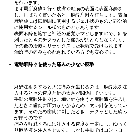
を行います。
まず局所麻酔を行う皮膚や粘膜の表面に表面麻酔を
し、しばらく置いたあと、麻酔注射を打ちます。表面
麻酔薬には広範囲に使用するジェル状のものと部分的
に使用するシール状のものとがあります。
表面麻酔を施すと神経の感覚がマヒしますので、針を
刺したときのチクっとした痛みがほとんどなくなり、
その後の治療もリラックスした状態で受けられます。
治療時の痛みを心配されている方でも安心です。
電動麻酔器を使った痛みの少ない麻酔
麻酔注射をするときに痛みが生じるのは、麻酔液を注
入するときの速度と針の太さが関係しています。
手動の麻酔注射器は、細い針を使うと麻酔液を注入し
たときに歯肉に圧力がかかるため、太い針を使ってい
ます。そのため歯肉に刺したとき、チクっとした痛み
が伴うのです。
痛みを軽減するには注入する速度を一定にし、ゆっく
り麻酔液を注入させます。しかし手動ではコントロー