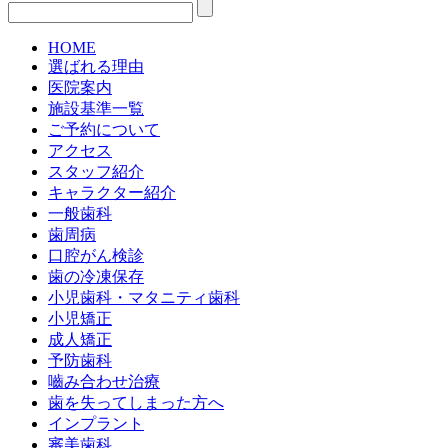
HOME
選ばれる理由
医院案内
施設基準一覧
ご予約について
アクセス
スタッフ紹介
キャラクター紹介
一般歯科
歯周病
口腔がん検診
歯の冷凍保存
小児歯科・マタニティ歯科
小児矯正
成人矯正
予防歯科
嚙み合わせ治療
歯を失ってしまった方へ
インプラント
審美歯科