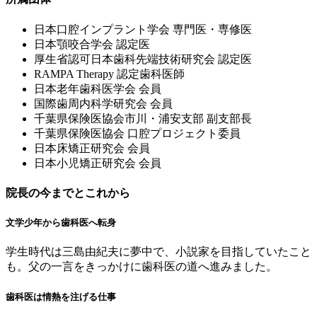
⽇本⼝腔インプラント学会 専⾨医・専修医
⽇本顎咬合学会 認定医
厚⽣省認可⽇本⻭科先端技術研究会 認定医
RAMPA Therapy 認定⻭科医師
⽇本⽼年⻭科医学会 会員
国際⻭周内科学研究会 会員
千葉県保険医協会市川・浦安⽀部 副⽀部⻑
千葉県保険医協会 ⼝腔プロジェクト委員
⽇本床矯正研究会 会員
⽇本⼩児矯正研究会 会員
院長の今までとこれから
文学少年から歯科医へ転身
学生時代は三島由紀夫に夢中で、小説家を目指していたこと
も。父の一言をきっかけに歯科医の道へ進みました。
歯科医は情熱を注げる仕事