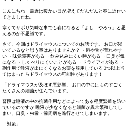
こんにちわ 最近は暖かい日が増えてだんだんと春に近付い
てきましたね。
寒くてサボり気味な事でも春になると「よし！やろう」と思
えるのが不思議です。
さて、今回はドライマウスについてのお話です。 お口が渇
いているなと思う事はありませんか？ ・唇や舌が荒れやす
い ・味覚障害がある ・飲み込みにくい時がある ・口臭が気
になる ・しゃべりにくいことがある ・ドライアイがある ・
副作用で唾液が出にくくなるお薬を服用している 3つ以上当
てはまったらドライマウスの可能性があります！
「ドライマウスが及ぼす悪影響」 お口の中にはものすごく
たくさんの細菌が住んでいます。
普段は唾液の中の抗菌作用などによってある程度繁殖を防い
でいるのですが 唾液が少なくなると細菌が異常繁殖してし
まい、口臭・虫歯・歯周病を進行させてしまいます。
「対策」