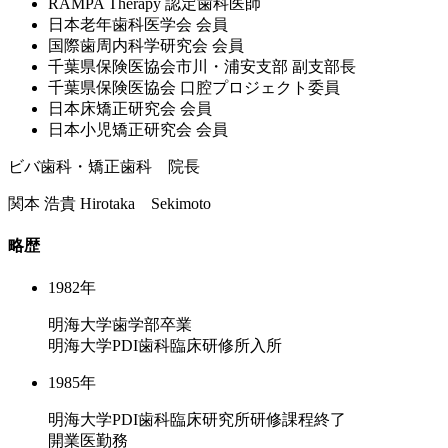
RAMPA Therapy 認定⻭科医師
⽇本⽼年⻭科医学会 会員
国際⻭周内科学研究会 会員
千葉県保険医協会市川・浦安⽀部 副⽀部⻑
千葉県保険医協会 ⼝腔プロジェクト委員
⽇本床矯正研究会 会員
⽇本⼩児矯正研究会 会員
ビバ歯科・矯正歯科 院長
関本 浩貴
Hirotaka Sekimoto
略歴
1982年
明海大学歯学部卒業
明海大学PDI歯科臨床研修所入所
1985年
明海大学PDI歯科臨床研究所研修課程終了
開業医勤務