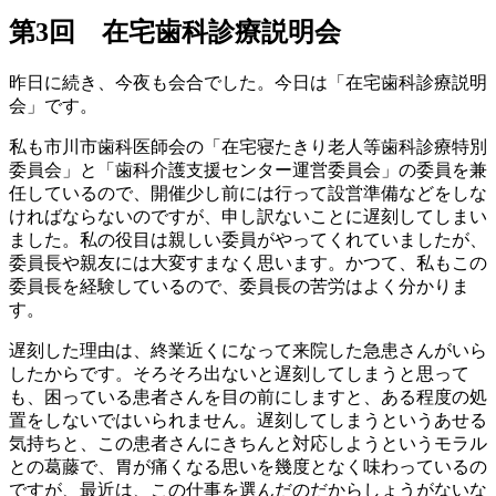
第3回 在宅歯科診療説明会
昨日に続き、今夜も会合でした。今日は「在宅歯科診療説明
会」です。
私も市川市歯科医師会の「在宅寝たきり老人等歯科診療特別
委員会」と「歯科介護支援センター運営委員会」の委員を兼
任しているので、開催少し前には行って設営準備などをしな
ければならないのですが、申し訳ないことに遅刻してしまい
ました。私の役目は親しい委員がやってくれていましたが、
委員長や親友には大変すまなく思います。かつて、私もこの
委員長を経験しているので、委員長の苦労はよく分かりま
す。
遅刻した理由は、終業近くになって来院した急患さんがいら
したからです。そろそろ出ないと遅刻してしまうと思って
も、困っている患者さんを目の前にしますと、ある程度の処
置をしないではいられません。遅刻してしまうというあせる
気持ちと、この患者さんにきちんと対応しようというモラル
との葛藤で、胃が痛くなる思いを幾度となく味わっているの
ですが、最近は、この仕事を選んだのだからしょうがないな