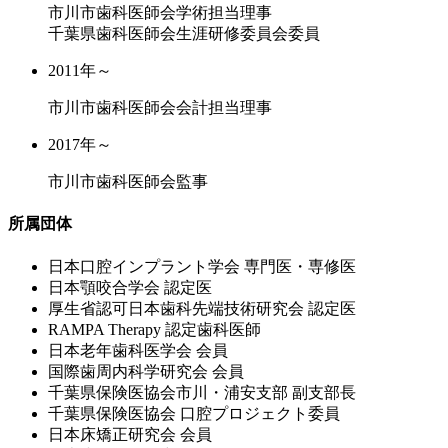
市川市歯科医師会学術担当理事
千葉県歯科医師会生涯研修委員会委員
2011年～
市川市歯科医師会会計担当理事
2017年～
市川市歯科医師会監事
所属団体
⽇本⼝腔インプラント学会 専⾨医・専修医
⽇本顎咬合学会 認定医
厚⽣省認可⽇本⻭科先端技術研究会 認定医
RAMPA Therapy 認定⻭科医師
⽇本⽼年⻭科医学会 会員
国際⻭周内科学研究会 会員
千葉県保険医協会市川・浦安⽀部 副⽀部⻑
千葉県保険医協会 ⼝腔プロジェクト委員
⽇本床矯正研究会 会員