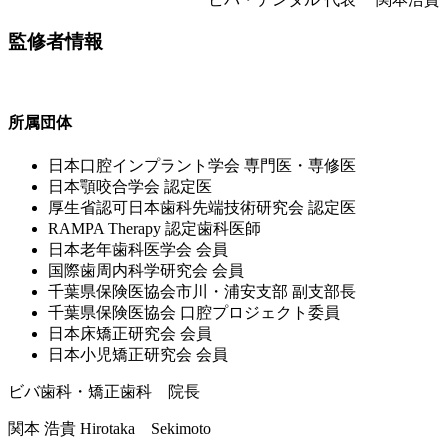
監修者情報
所属団体
⽇本⼝腔インプラント学会 専⾨医・専修医
⽇本顎咬合学会 認定医
厚⽣省認可⽇本⻭科先端技術研究会 認定医
RAMPA Therapy 認定⻭科医師
⽇本⽼年⻭科医学会 会員
国際⻭周内科学研究会 会員
千葉県保険医協会市川・浦安⽀部 副⽀部⻑
千葉県保険医協会 ⼝腔プロジェクト委員
⽇本床矯正研究会 会員
⽇本⼩児矯正研究会 会員
ビバ歯科・矯正歯科 院長
関本 浩貴
Hirotaka Sekimoto