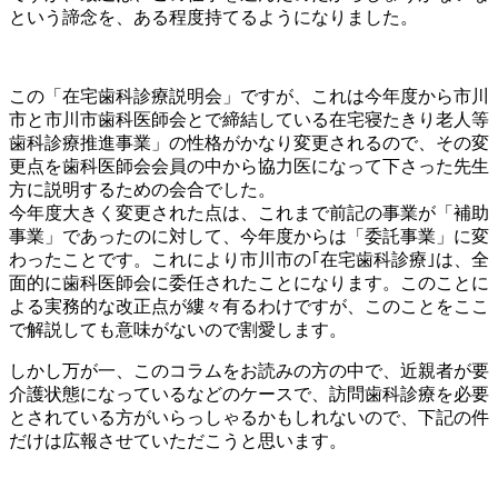
という諦念を、ある程度持てるようになりました。
この「在宅歯科診療説明会」ですが、これは今年度から市川
市と市川市歯科医師会とで締結している在宅寝たきり老人等
歯科診療推進事業」の性格がかなり変更されるので、その変
更点を歯科医師会会員の中から協力医になって下さった先生
方に説明するための会合でした。
今年度大きく変更された点は、これまで前記の事業が「補助
事業」であったのに対して、今年度からは「委託事業」に変
わったことです。これにより市川市の｢在宅歯科診療｣は、全
面的に歯科医師会に委任されたことになります。このことに
よる実務的な改正点が縷々有るわけですが、このことをここ
で解説しても意味がないので割愛します。
しかし万が一、このコラムをお読みの方の中で、近親者が要
介護状態になっているなどのケースで、訪問歯科診療を必要
とされている方がいらっしゃるかもしれないので、下記の件
だけは広報させていただこうと思います。