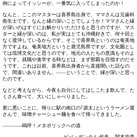
例によってイッシーが、一番気に入ってしまったのか！
なんと、ここのマスターは喜界島出身で、ママさんは元歯科
衛生士です。なんと縁の深いことでしょうか！ママさんと縁
が深いのはすぐにお解かりいただけると思うのですが、マス
ターと縁が深いのは、私が実はとても沖縄好きで、何十回と
なく渡沖しているからです。そこで喜界島というのは奄美地
方ですよね。奄美地方というと鹿児島県ですが、文化圏とし
ては琉球文化だと思うのです。地元の人たちの意識もそのよ
うです。就職や進学する時などは、まず那覇を目指すのだそ
うです。これは以前、喜界島出身者から直接聞いた話なの
で、間違いありません。——ということで、縁が深いと思っ
たのです。
などと考えながら、今夜も自分にしてはしこたま飲んで、た
くさん食べて、大いにしゃべりました。
更に悪いことに、帰りに駅の南口の｢源太｣というラーメン屋
さんで、味噌チャーシュー麺を食べて帰ってきました。
――――嗚呼！メタボリックへの道
ビバ・デンタル 代表 関本浩貴