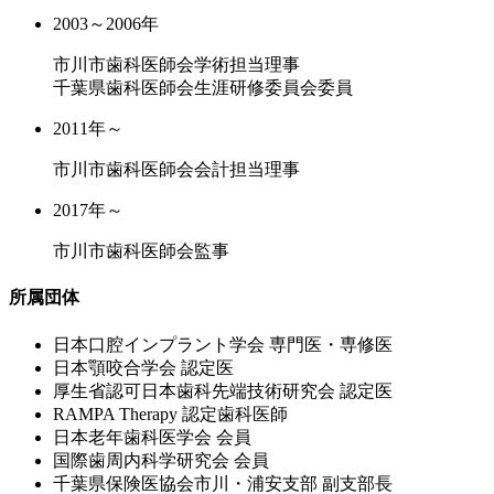
2003～2006年
市川市歯科医師会学術担当理事
千葉県歯科医師会生涯研修委員会委員
2011年～
市川市歯科医師会会計担当理事
2017年～
市川市歯科医師会監事
所属団体
⽇本⼝腔インプラント学会 専⾨医・専修医
⽇本顎咬合学会 認定医
厚⽣省認可⽇本⻭科先端技術研究会 認定医
RAMPA Therapy 認定⻭科医師
⽇本⽼年⻭科医学会 会員
国際⻭周内科学研究会 会員
千葉県保険医協会市川・浦安⽀部 副⽀部⻑