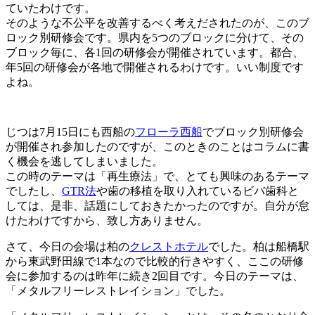
ていたわけです。
そのような不公平を改善するべく考えだされたのが、このブ
ロック別研修会です。県内を5つのブロックに分けて、その
ブロック毎に、各1回の研修会が開催されています。都合、
年5回の研修会が各地で開催されるわけです。いい制度です
よね。
じつは7月15日にも西船の
フローラ西船
でブロック別研修会
が開催され参加したのですが、このときのことはコラムに書
く機会を逃してしまいました。
この時のテーマは「再生療法」で、とても興味のあるテーマ
でしたし、
GTR法
や歯の移植を取り入れているビバ歯科と
しては、是非、話題にしておきたかったのですが。自分が怠
けたわけですから、致し方ありません。
さて、今日の会場は柏の
クレストホテル
でした。柏は船橋駅
から東武野田線で1本なので比較的行きやすく、ここの研修
会に参加するのは昨年に続き2回目です。今日のテーマは、
「メタルフリーレストレイション」でした。