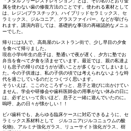
「メタルフリーレストレイション」とは、その名のとおり金
属を使わない歯の修復方法のことです。使われる素材として
は、レジン(プラスチック)、ハイブリッドセラミックス、セ
ラミックス、ジルコニア、グラスファイバー、などが挙げら
れます。講演内容しては、基礎的な事項の再確認的なメニュ
ーでした。
帰りには3人で、高島屋のレストラン街で、少し早目の夕食
を食べて帰りました。
現在小学6年生の息子は、塾通いで夜が遅く、夕方に塾でお
弁当を食べて夕食を済ませています。最近では、親の私達よ
りも息子の帰りのほうがが遅いことが多くなってしまいまし
た。今の子供達は、私の子供の頃では考えられないような時
代を過ごしているのだとつくづく思います。
そういえば、ここのところずっと、息子と遊びに出かけてい
ません。学会や研修会や歯科医師会の用事がない休みの日に
は、必ずといって良いほど、息子と一緒に遊んでいたのに。
嗚呼、あの日々が懐かしい！！
ビバ歯科でも、あらゆる臨床ケースに対応できるように、セ
ラミックス系材料として ジルコニア(ジルコニュウムの酸
化物)、アルミナ強化ガラス、リューサイト強化ガラス、樹