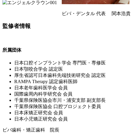
ビバ・デンタル 代表 関本浩貴
監修者情報
所属団体
⽇本⼝腔インプラント学会 専⾨医・専修医
⽇本顎咬合学会 認定医
厚⽣省認可⽇本⻭科先端技術研究会 認定医
RAMPA Therapy 認定⻭科医師
⽇本⽼年⻭科医学会 会員
国際⻭周内科学研究会 会員
千葉県保険医協会市川・浦安⽀部 副⽀部⻑
千葉県保険医協会 ⼝腔プロジェクト委員
⽇本床矯正研究会 会員
⽇本⼩児矯正研究会 会員
ビバ歯科・矯正歯科 院長