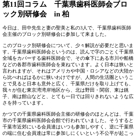
第11回コラム 千葉県歯科医師会ブロ
ック別研修会 in 柏
今日は、田中先生と妻の聖美と私の3人で、千葉県歯科医師
会主催のブロック別研修会に参加して来ました。
このブロック別研修会について、少々解説が必要だと思いま
す。千葉県歯科医師会というのは、読んで字のごとく千葉県
全域をカバーする歯科医師会で、その傘下にある市川や船橋
などの各郡市歯科医師会を束ねています。よく日本は狭いと
言われますが、それはアメリカや中国・ロシアなどの大陸か
ら比べればはるかに狭いわけですが、人間の生活圏というこ
とで見ると日本も意外と広く、千葉県だけを取り上げても、
我々が住む東京湾湾岸地区から、北は野田・関宿、東は銚
子、南は館山などと、とても一日では回りきれないような広
さを持っています。
かつての千葉県歯科医師会主催の研修会のほとんどは、千葉
市の千葉県歯科医師会会館で行われていました。そうすると
千葉市近郊にいる会員達はいつも参加しやすく、逆に千葉県
の端に住む会員達は常に参加しにくいという不公平が起こっ