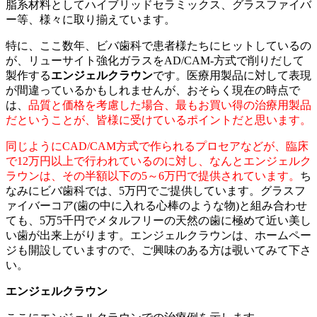
脂系材料としてハイブリッドセラミックス、グラスファイバ
ー等、様々に取り揃えています。
特に、ここ数年、ビバ歯科で患者様たちにヒットしているの
が、リューサイト強化ガラスをAD/CAM-方式で削りだして
製作する
エンジェルクラウン
です。医療用製品に対して表現
が間違っているかもしれませんが、おそらく現在の時点で
は、
品質と価格を考慮した場合、最もお買い得の治療用製品
だということが、皆様に受けているポイントだと思います。
同じようにCAD/CAM方式で作られるプロセアなどが、臨床
で12万円以上で行われているのに対し、なんとエンジェルク
ラウンは、その半額以下の5～6万円で提供されています。
ち
なみにビバ歯科では、5万円でご提供しています。グラスフ
ァイバーコア(歯の中に入れる心棒のような物)と組み合わせ
ても、5万5千円でメタルフリーの天然の歯に極めて近い美し
い歯が出来上がります。エンジェルクラウンは、ホームペー
ジも開設していますので、ご興味のある方は覗いてみて下さ
い。
エンジェルクラウン