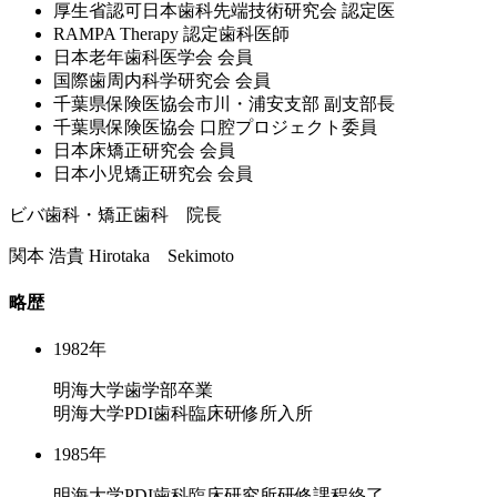
厚⽣省認可⽇本⻭科先端技術研究会 認定医
RAMPA Therapy 認定⻭科医師
⽇本⽼年⻭科医学会 会員
国際⻭周内科学研究会 会員
千葉県保険医協会市川・浦安⽀部 副⽀部⻑
千葉県保険医協会 ⼝腔プロジェクト委員
⽇本床矯正研究会 会員
⽇本⼩児矯正研究会 会員
ビバ歯科・矯正歯科 院長
関本 浩貴
Hirotaka Sekimoto
略歴
1982年
明海大学歯学部卒業
明海大学PDI歯科臨床研修所入所
1985年
明海大学PDI歯科臨床研究所研修課程終了