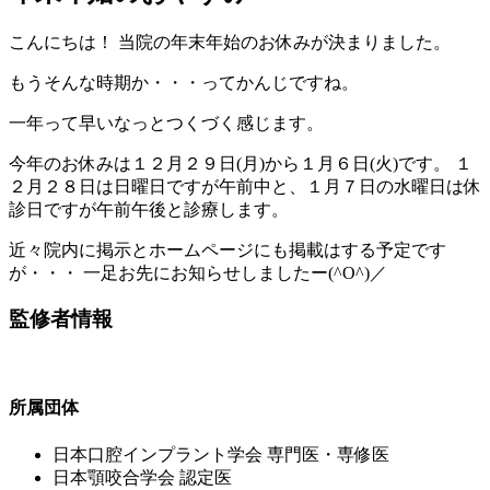
こんにちは！ 当院の年末年始のお休みが決まりました。
もうそんな時期か・・・ってかんじですね。
一年って早いなっとつくづく感じます。
今年のお休みは１２月２９日(月)から１月６日(火)です。 １
２月２８日は日曜日ですが午前中と、１月７日の水曜日は休
診日ですが午前午後と診療します。
近々院内に掲示とホームページにも掲載はする予定です
が・・・ 一足お先にお知らせしましたー(^O^)／
監修者情報
所属団体
⽇本⼝腔インプラント学会 専⾨医・専修医
⽇本顎咬合学会 認定医