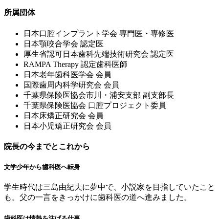
所属団体
⽇本⼝腔インプラント学会 専⾨医・専修医
⽇本顎咬合学会 認定医
厚⽣省認可⽇本⻭科先端技術研究会 認定医
RAMPA Therapy 認定⻭科医師
⽇本⽼年⻭科医学会 会員
国際⻭周内科学研究会 会員
千葉県保険医協会市川・浦安⽀部 副⽀部⻑
千葉県保険医協会 ⼝腔プロジェクト委員
⽇本床矯正研究会 会員
⽇本⼩児矯正研究会 会員
院長の今までとこれから
文学少年から歯科医へ転身
学生時代は三島由紀夫に夢中で、小説家を目指していたこと
も。父の一言をきっかけに歯科医の道へ進みました。
歯科医は情熱を注げる仕事