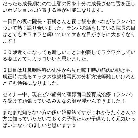
だったら成長期なので上顎の骨を十分に成長させて舌を正し
いポジションに位置する事が可能になります。
一日目の夜に院長・石橋さんと夜ご飯を食べながらランパに
ついて熱く語り合いました。ランパの話をしている院長の目
はとてもキラキラと輝いていて大きな目がさらに大きくなり
ます！
６０歳近くになっても新しいことに挑戦してワクワクしてい
る姿はとてもカッコいいと思いました。
２日目は耳鼻咽喉科の先生から見た嚥下時の筋肉の動きや、
矯正時に撮るエックス線規格写真の分析方法等難しいけれど
とても勉強になりました。
セミナー中、現在ビバ歯科で顎顔面口腔育成治療（ランパ）
を受けて頑張っているみんなの顔が浮かんできました！
まだまだ知らない方の多い治療法ですがこれからたくさんの
方に知っていただいて多くの子供たちが子供らしく元気いっ
ぱいになってほしいと思います☆