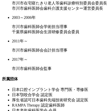
市川市在宅寝たきり老人等歯科診療特別委員会委員長
市川市歯科医師会歯科介護支援センター運営委員長
2003～2006年
市川市歯科医師会学術担当理事
千葉県歯科医師会生涯研修委員会委員
2011年～
市川市歯科医師会会計担当理事
2017年～
市川市歯科医師会監事
所属団体
⽇本⼝腔インプラント学会 専⾨医・専修医
⽇本顎咬合学会 認定医
厚⽣省認可⽇本⻭科先端技術研究会 認定医
RAMPA Therapy 認定⻭科医師
⽇本⽼年⻭科医学会 会員