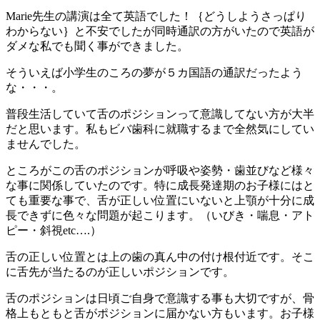
Marie先生の講演は全て英語でした！｛どうしようさっぱり
わからない｝と不安でしたが同時通訳の方がいたので英語が
ダメな私でも聞く事ができました。
そういえば小学生のころの夢が５カ国語の通訳だったよう
な・・・。
普段生活していて舌のポジションって意識してない方が大半
だと思います。私もビバ歯科に就職するまで全然気にしてい
ませんでした。
ところがこの舌のポジションが呼吸や姿勢・歯並びなど様々
な事に関係していたのです。特に成長発達期のお子様にはと
ても重要な事で、舌が正しい位置にいないと上顎が十分に成
長できずに色々な問題が起こります。（いびき・喘息・アト
ピー・斜視etc….）
舌の正しい位置とは上の歯の真ん中の付け根付近です。そこ
に舌先が当たるのが正しいポジションです。
舌のポジションは日頃ご自身で意識する事も大切ですが、骨
格上もともと舌がポジションに届かない方もいます。お子様