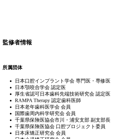
監修者情報
所属団体
⽇本⼝腔インプラント学会 専⾨医・専修医
⽇本顎咬合学会 認定医
厚⽣省認可⽇本⻭科先端技術研究会 認定医
RAMPA Therapy 認定⻭科医師
⽇本⽼年⻭科医学会 会員
国際⻭周内科学研究会 会員
千葉県保険医協会市川・浦安⽀部 副⽀部⻑
千葉県保険医協会 ⼝腔プロジェクト委員
⽇本床矯正研究会 会員