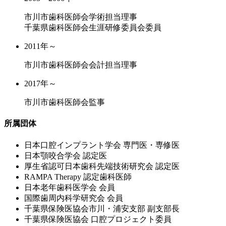
市川市歯科医師会学術担当理事
千葉県歯科医師会生涯研修委員会委員
2011年～
市川市歯科医師会会計担当理事
2017年～
市川市歯科医師会監事
所属団体
⽇本⼝腔インプラント学会 専⾨医・専修医
⽇本顎咬合学会 認定医
厚⽣省認可⽇本⻭科先端技術研究会 認定医
RAMPA Therapy 認定⻭科医師
⽇本⽼年⻭科医学会 会員
国際⻭周内科学研究会 会員
千葉県保険医協会市川・浦安⽀部 副⽀部⻑
千葉県保険医協会 ⼝腔プロジェクト委員