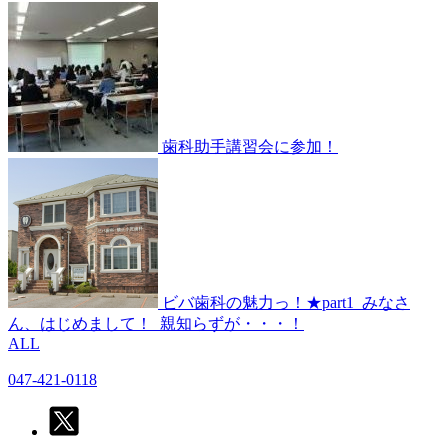
歯科助手講習会に参加！
ビバ歯科の魅力っ！★part1
みなさ
ん、はじめまして！
親知らずが・・・！
ALL
047-421-0118