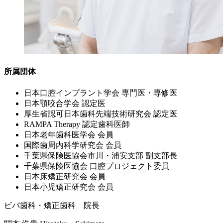
所属団体
⽇本⼝腔インプラント学会 専⾨医・専修医
⽇本顎咬合学会 認定医
厚⽣省認可⽇本⻭科先端技術研究会 認定医
RAMPA Therapy 認定⻭科医師
⽇本⽼年⻭科医学会 会員
国際⻭周内科学研究会 会員
千葉県保険医協会市川・浦安⽀部 副⽀部⻑
千葉県保険医協会 ⼝腔プロジェクト委員
⽇本床矯正研究会 会員
⽇本⼩児矯正研究会 会員
ビバ歯科・矯正歯科 院長