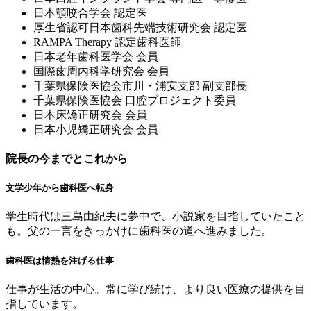
⽇本顎咬合学会 認定医
厚⽣省認可⽇本⻭科先端技術研究会 認定医
RAMPA Therapy 認定⻭科医師
⽇本⽼年⻭科医学会 会員
国際⻭周内科学研究会 会員
千葉県保険医協会市川・浦安⽀部 副⽀部⻑
千葉県保険医協会 ⼝腔プロジェクト委員
⽇本床矯正研究会 会員
⽇本⼩児矯正研究会 会員
院長の今までとこれから
文学少年から歯科医へ転身
学生時代は三島由紀夫に夢中で、小説家を目指していたこと
も。父の一言をきっかけに歯科医の道へ進みました。
歯科医は情熱を注げる仕事
仕事が生活の中心。常に学び続け、より良い医療の提供を目
指しています。