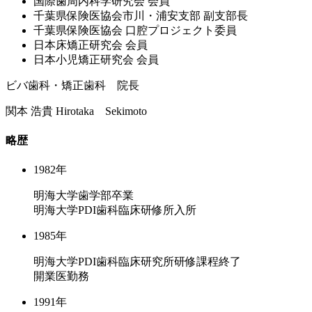
国際⻭周内科学研究会 会員
千葉県保険医協会市川・浦安⽀部 副⽀部⻑
千葉県保険医協会 ⼝腔プロジェクト委員
⽇本床矯正研究会 会員
⽇本⼩児矯正研究会 会員
ビバ歯科・矯正歯科 院長
関本 浩貴
Hirotaka Sekimoto
略歴
1982年
明海大学歯学部卒業
明海大学PDI歯科臨床研修所入所
1985年
明海大学PDI歯科臨床研究所研修課程終了
開業医勤務
1991年