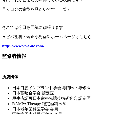
早く自分の歯型を見たいです！（笑）
それでは今日も元気に頑張ります！
▼ビバ歯科・矯正小児歯科ホームページはこちら
http://www.viva-dc.com/
監修者情報
所属団体
⽇本⼝腔インプラント学会 専⾨医・専修医
⽇本顎咬合学会 認定医
厚⽣省認可⽇本⻭科先端技術研究会 認定医
RAMPA Therapy 認定⻭科医師
⽇本⽼年⻭科医学会 会員