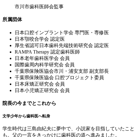
市川市歯科医師会監事
所属団体
⽇本⼝腔インプラント学会 専⾨医・専修医
⽇本顎咬合学会 認定医
厚⽣省認可⽇本⻭科先端技術研究会 認定医
RAMPA Therapy 認定⻭科医師
⽇本⽼年⻭科医学会 会員
国際⻭周内科学研究会 会員
千葉県保険医協会市川・浦安⽀部 副⽀部⻑
千葉県保険医協会 ⼝腔プロジェクト委員
⽇本床矯正研究会 会員
⽇本⼩児矯正研究会 会員
院長の今までとこれから
文学少年から歯科医へ転身
学生時代は三島由紀夫に夢中で、小説家を目指していたこと
も。父の一言をきっかけに歯科医の道へ進みました。