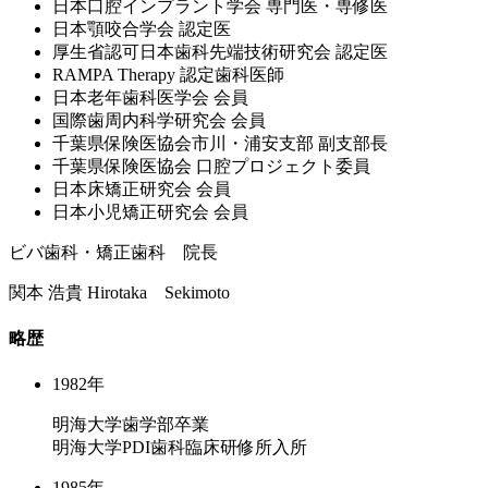
⽇本⼝腔インプラント学会 専⾨医・専修医
⽇本顎咬合学会 認定医
厚⽣省認可⽇本⻭科先端技術研究会 認定医
RAMPA Therapy 認定⻭科医師
⽇本⽼年⻭科医学会 会員
国際⻭周内科学研究会 会員
千葉県保険医協会市川・浦安⽀部 副⽀部⻑
千葉県保険医協会 ⼝腔プロジェクト委員
⽇本床矯正研究会 会員
⽇本⼩児矯正研究会 会員
ビバ歯科・矯正歯科 院長
関本 浩貴
Hirotaka Sekimoto
略歴
1982年
明海大学歯学部卒業
明海大学PDI歯科臨床研修所入所
1985年