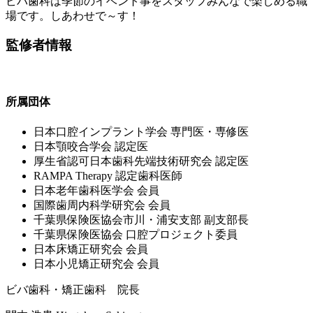
ビバ歯科は季節のイベント事をスタッフみんなで楽しめる職
場です。しあわせで～す！
監修者情報
所属団体
⽇本⼝腔インプラント学会 専⾨医・専修医
⽇本顎咬合学会 認定医
厚⽣省認可⽇本⻭科先端技術研究会 認定医
RAMPA Therapy 認定⻭科医師
⽇本⽼年⻭科医学会 会員
国際⻭周内科学研究会 会員
千葉県保険医協会市川・浦安⽀部 副⽀部⻑
千葉県保険医協会 ⼝腔プロジェクト委員
⽇本床矯正研究会 会員
⽇本⼩児矯正研究会 会員
ビバ歯科・矯正歯科 院長