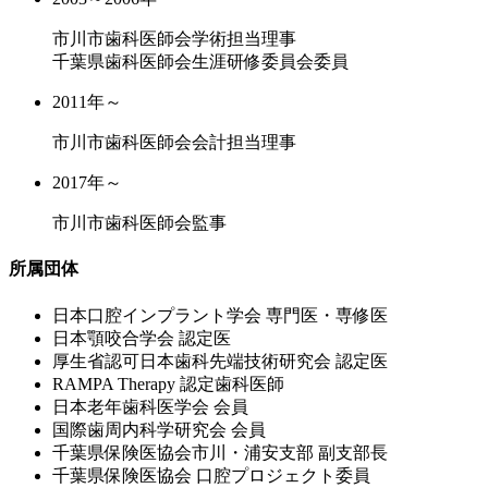
市川市歯科医師会学術担当理事
千葉県歯科医師会生涯研修委員会委員
2011年～
市川市歯科医師会会計担当理事
2017年～
市川市歯科医師会監事
所属団体
⽇本⼝腔インプラント学会 専⾨医・専修医
⽇本顎咬合学会 認定医
厚⽣省認可⽇本⻭科先端技術研究会 認定医
RAMPA Therapy 認定⻭科医師
⽇本⽼年⻭科医学会 会員
国際⻭周内科学研究会 会員
千葉県保険医協会市川・浦安⽀部 副⽀部⻑
千葉県保険医協会 ⼝腔プロジェクト委員