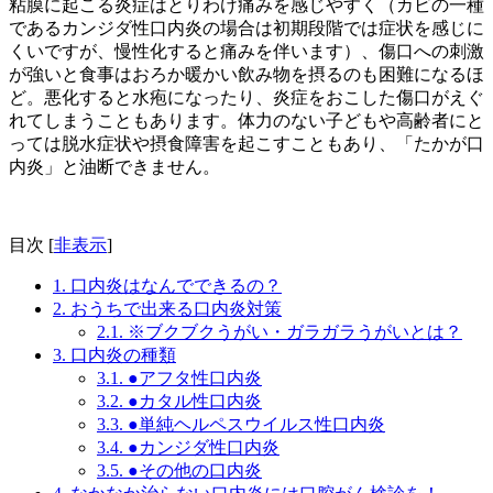
粘膜に起こる炎症はとりわけ痛みを感じやすく（カビの一種
であるカンジダ性口内炎の場合は初期段階では症状を感じに
くいですが、慢性化すると痛みを伴います）、傷口への刺激
が強いと食事はおろか暖かい飲み物を摂るのも困難になるほ
ど。悪化すると水疱になったり、炎症をおこした傷口がえぐ
れてしまうこともあります。体力のない子どもや高齢者にと
っては脱水症状や摂食障害を起こすこともあり、「たかが口
内炎」と油断できません。
目次
[
非表示
]
1.
口内炎はなんでできるの？
2.
おうちで出来る口内炎対策
2.1.
※ブクブクうがい・ガラガラうがいとは？
3.
口内炎の種類
3.1.
●アフタ性口内炎
3.2.
●カタル性口内炎
3.3.
●単純ヘルペスウイルス性口内炎
3.4.
●カンジダ性口内炎
3.5.
●その他の口内炎