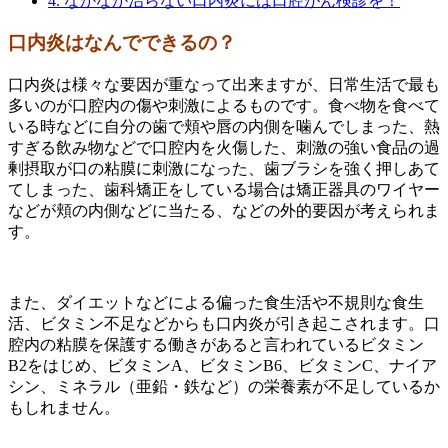
4.
なかなか治らない口内炎には口腔がん検診を！
口内炎はなんでできるの？
口内炎は様々な要因が重なって出来ますが、日常生活で最も
多いのが口腔内の傷や刺激によるものです。食べ物を食べて
いる時などに自分の歯で頬や唇の内側を噛んでしまった、熱
すぎる飲み物などで口腔内を火傷した、刺激の強い食品の過
剰摂取が口の粘膜に刺激になった、歯ブラシを強く押しあて
てしまった、歯科矯正をしている場合は矯正器具のワイヤー
などが頬の内側などに当たる、などの外的要因が考えられま
す。
また、ダイエットなどによる偏った食生活や不規則な食生
活、ビタミン不足
など
からも口内炎が引き起こされます。口
腔内の粘膜を保護する働きがあると言われているビタミン
B2をはじめ、ビタミンA、ビタミンB6、ビタミンC、ナイア
シン、ミネラル（亜鉛・鉄など）の
栄養素が不足しているか
もしれません
。