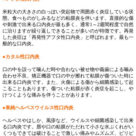
米粒大の大きさの白っぽい突起物で周囲赤く炎症している状
態。食べものがしみるなどの粘膜炎を伴います。直接的な傷
や刺激で出来る口内炎が最も多く、通常1～2週間程度で自然
に治りますが繰り返しできることが多いのが特徴です。再発
した炎症は「再発性アフタ性口内炎」と呼ばれます。
最も
一
般的な口内炎。
●カタル性口内炎
口の中を誤って噛んだ時や合わない被せ物や義歯による噛み
合わせ不良、矯正機器で口の中が擦れて粘膜が傷ついた時に
出来る口内炎です。また、火傷による傷から細菌感染して起
こることもあります。傷ついた粘膜が赤く炎症を起こし、や
けつくような痛みを伴うことがあります。
●単純ヘルペスウイルス性口内炎
ヘルペスやはしか、風疹など、ウイルスや細菌感染して出来
る口内炎です。唇や
口の粘膜が
ただれて小さな水ぶくれがい
くつもできては破けることで激しい痛みや
ムズムズ、ピリピ