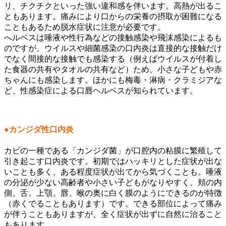
リ、チクチクといった
強い違和感を伴います。高熱が出るこ
ともあります。痛みにより口からの栄養の摂取が困難になる
こともあるため脱水症状に注意が必要です。
へルペスは唾液や性行為などの接触感染や飛沫感染によるも
のですが、ウイルスや細菌感染の口内炎は直接的な接触だけ
でなく間接的な接触でも感染する（例えばウイルスが付着し
た食器の共有や
タオルの共有
など）ため、小さな子どもや赤
ちゃんにも感染します。ほかにも梅毒・淋病・クラミジアな
ど、性感染症による口唇ヘルペスが知られています。
●カンジダ性口内炎
カビの一種である「カンジダ菌」が口腔内の粘膜に繁殖して
引き起こす口内炎です。初期ではハッキリとした症状が出な
いことも多く、ある程度症状が出てから気づくことも。唾液
の分泌が少ない高齢者や小さい子どもがなりやすく、頬の内
側、舌、上顎、唇、喉の奥に白く膜のようにできるのが特徴
（赤くでることもあります）です。できる部位によって痛み
が伴うこともありますが、全く症状が出ずに自然に治ること
もあります。