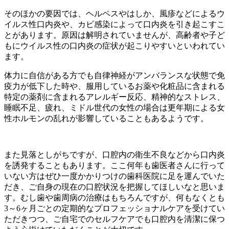
そのほかの要因では、ヘルペスやはしか、風疹などによるウ
イルス性口内炎や、カビ感染によって口内炎を引き起こすこ
とがあります。原因は解明されていませんが、高齢者や子ど
もにウイルス性の口内炎の症状が起こりやすいといわれてい
ます。
体力に自信がある方でも自律神経がアンバランスな状態で免
疫力が低下した時や、服用しているお薬や化粧品に含まれる
特定の薬剤に含まれるアレルギー反応、精神的なストレス、
睡眠不足、疲れ、ミドル世代の女性の場合は更年期による女
性ホルモンの乱れが影響していることもあるようです。
また見落としがちですが、口腔内の衛生不良などから口内炎
を誘発することもあります。ここ何年も歯医者さんに行って
いない方はぜひ一度
かかりつけの歯科医院に足を運んでいた
だき、
ご自身の現在の口腔状況を把握してほしいなと
思いま
す。
むし歯や歯周病の治療はもちろんですが、何もなくとも
3～6ヶ月ごとの
定期的なプロフェッショナルケアを受けてい
ただきつつ、ご自宅での
セルフケアでも口腔内を清潔に保つ