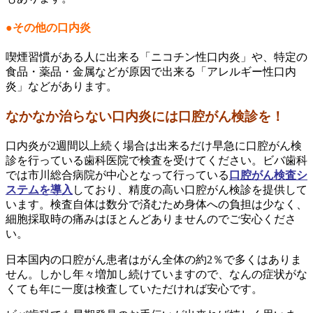
●その他の口内炎
喫煙習慣がある人に出来る「ニコチン性口内炎」や、特定の
食品・薬品・金属などが原因で出来る「アレルギー性口内
炎」などがあります。
なかなか治らない口内炎には口腔がん検診を！
口内炎が2週間以上続く場合は出来るだけ早急に口腔がん検
診を行っている歯科医院で検査を受けてください。ビバ歯科
では市川総合病院が中心となって行っている
口腔がん検査シ
ステムを導入
しており、精度の高い口腔がん検診を提供して
います。検査自体は数分で済むため身体への負担は少なく、
細胞採取時の痛みはほとんどありませんのでご安心くださ
い。
日本国内の口腔がん患者はがん
全体
の約2％で多くはありま
せん。しかし年々増加し続けていますので、なんの症状がな
くても年に一度は検査していただければ安心です。