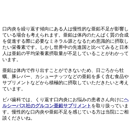
口内炎を繰り返す傾向にある人は慢性的な亜鉛不足が影響し
ている場合も考えられます。
亜鉛は体内のたんぱく質の合成
を促進する際に必要なミネラル源となるため意識的に摂取し
たい栄養素です。しかし世界中の先進国と比べてみると日本
人は亜鉛の平均栄養素摂取量が不足していることがわかって
います。
亜鉛は体内で作り出すことができないため、
日ごろから
牡
蠣、豚レバー、カシューナッツなどの亜鉛を多く含む食品や
サプリメントなどから
積極的に摂取していただきたいと考え
ています。
ビバ歯科では、
くり返す口内炎にお悩みの患者さん向けに
ヘ
ルシーパス社のグルコン亜鉛サプリメント
を取り扱っていま
す。慢性的な口内炎や亜鉛不足を感じている方は当院にご相
談くださいね。