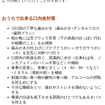
よう心掛けていただくことが大切です。
おうちで出来る口内炎対策
1日3回の丁寧な歯みがき（歯みがき+デンタルフロス
+歯間ブラシ）
朝か晩には舌ブラシで舌苔（下の表面の白っぽい汚れ
や細菌のこと）をお掃除
歯みがきの仕上げにブクブクうがい＋ガラガラうがい
（※）を交互に30秒づつ行う
口腔内の乾燥を防ぐ、意識的に水分（出来れば水、ノ
ンカフェインのハトムギ茶など）の補給
食事の見直し。各種ビタミン（A・B2・B6・Cなど）
+ミネラル（亜鉛や鉄）を補給
刺激の強い食べ物や酸性の食べ物、アルコールの摂取
を控えめにする
十分な睡眠をとり、疲れやストレスを溜めないように
する
唾液の分泌を低下させる原因のひとつでもあるタバコ
を控える