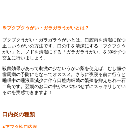
※
ブクブクうがい
・
ガラガラうがい
とは？
ブクブクうがい・ガラガラうがいとは、口腔内を清潔に保つ
正しいうがいの方法です。口の中を清潔にする「ブクブクう
がい」と、ノドを清潔にする「ガラガラうがい」を30秒ずつ
交互に行いましょう。
殺菌効果があって刺激の少ないうがい薬を使えば、むし歯や
歯周病の予防にもなってオススメ。さらに夜寝る前に行うと
睡眠中の唾液量減少に伴う口腔内細菌の繁殖を抑えられ一石
二鳥
です
。翌朝のお口の中がネバネバせずにスッキリしてい
るのを実感できますよ！
口内炎の種類
●アフタ性口内炎