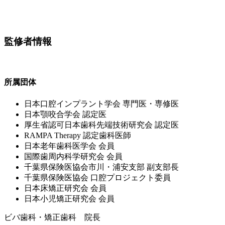
監修者情報
所属団体
⽇本⼝腔インプラント学会 専⾨医・専修医
⽇本顎咬合学会 認定医
厚⽣省認可⽇本⻭科先端技術研究会 認定医
RAMPA Therapy 認定⻭科医師
⽇本⽼年⻭科医学会 会員
国際⻭周内科学研究会 会員
千葉県保険医協会市川・浦安⽀部 副⽀部⻑
千葉県保険医協会 ⼝腔プロジェクト委員
⽇本床矯正研究会 会員
⽇本⼩児矯正研究会 会員
ビバ歯科・矯正歯科 院長