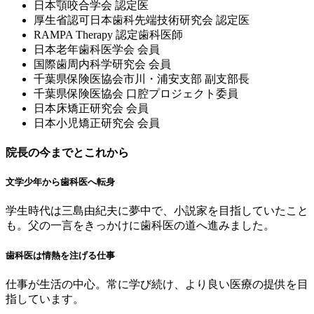
⽇本顎咬合学会 認定医
厚⽣省認可⽇本⻭科先端技術研究会 認定医
RAMPA Therapy 認定⻭科医師
⽇本⽼年⻭科医学会 会員
国際⻭周内科学研究会 会員
千葉県保険医協会市川・浦安⽀部 副⽀部⻑
千葉県保険医協会 ⼝腔プロジェクト委員
⽇本床矯正研究会 会員
⽇本⼩児矯正研究会 会員
院長の今までとこれから
文学少年から歯科医へ転身
学生時代は三島由紀夫に夢中で、小説家を目指していたこと
も。父の一言をきっかけに歯科医の道へ進みました。
歯科医は情熱を注げる仕事
仕事が生活の中心。常に学び続け、より良い医療の提供を目
指しています。