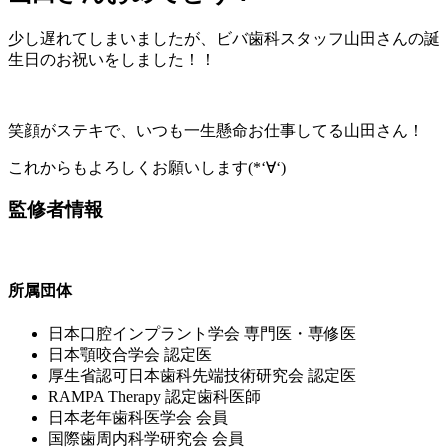
少し遅れてしまいましたが、ビバ歯科スタッフ山田さんの誕
生日のお祝いをしました！！
笑顔がステキで、いつも一生懸命お仕事してる山田さん！
これからもよろしくお願いします(*‘∀‘)
監修者情報
所属団体
⽇本⼝腔インプラント学会 専⾨医・専修医
⽇本顎咬合学会 認定医
厚⽣省認可⽇本⻭科先端技術研究会 認定医
RAMPA Therapy 認定⻭科医師
⽇本⽼年⻭科医学会 会員
国際⻭周内科学研究会 会員