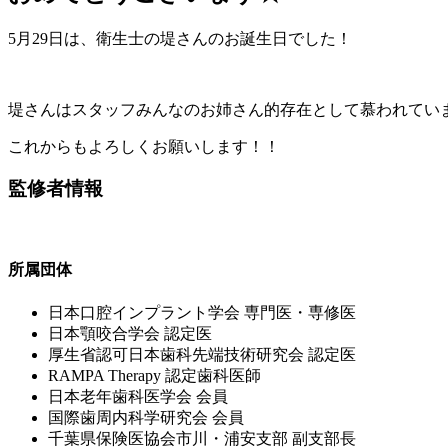
5月29日は、衛生士の堤さんのお誕生日でした！
堤さんはスタッフみんなのお姉さん的存在として慕われてい
これからもよろしくお願いします！！
監修者情報
所属団体
⽇本⼝腔インプラント学会 専⾨医・専修医
⽇本顎咬合学会 認定医
厚⽣省認可⽇本⻭科先端技術研究会 認定医
RAMPA Therapy 認定⻭科医師
⽇本⽼年⻭科医学会 会員
国際⻭周内科学研究会 会員
千葉県保険医協会市川・浦安⽀部 副⽀部⻑