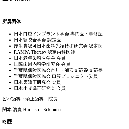
所属団体
⽇本⼝腔インプラント学会 専⾨医・専修医
⽇本顎咬合学会 認定医
厚⽣省認可⽇本⻭科先端技術研究会 認定医
RAMPA Therapy 認定⻭科医師
⽇本⽼年⻭科医学会 会員
国際⻭周内科学研究会 会員
千葉県保険医協会市川・浦安⽀部 副⽀部⻑
千葉県保険医協会 ⼝腔プロジェクト委員
⽇本床矯正研究会 会員
⽇本⼩児矯正研究会 会員
ビバ歯科・矯正歯科 院長
関本 浩貴
Hirotaka Sekimoto
略歴