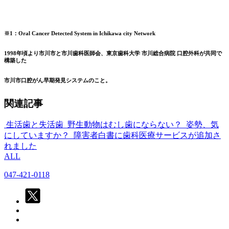
※1：Oral Cancer Detected System in Ichikawa city Network
1998年頃より市川市と市川歯科医師会、東京歯科大学 市川総合病院 口腔外科が共同で
構築した
市川市口腔がん早期発見システムのこと。
関連記事
生活歯と失活歯
野生動物はむし歯にならない？
姿勢、気
にしていますか？
障害者白書に歯科医療サービスが追加さ
れました
ALL
047-421-0118