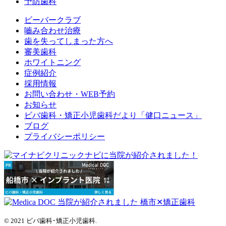
予防歯科
ビーバークラブ
嚙み合わせ治療
歯を失ってしまった方へ
審美歯科
ホワイトニング
症例紹介
採用情報
お問い合わせ・WEB予約
お知らせ
ビバ歯科・矯正小児歯科だより「健口ニュース」
ブログ
プライバシーポリシー
© 2021 ビバ歯科･矯正小児歯科.