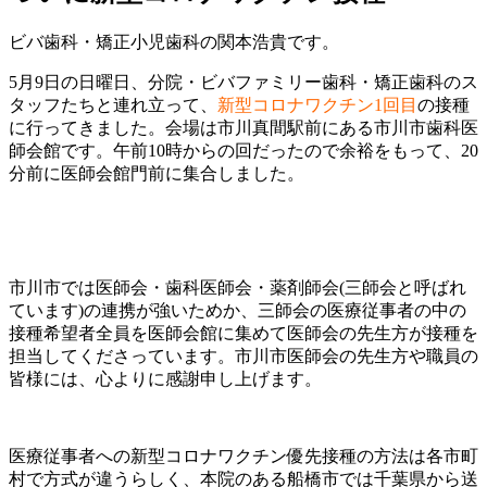
ビバ歯科・矯正小児歯科の関本浩貴です。
5月9日の日曜日、分院・ビバファミリー歯科・矯正歯科のス
タッフたちと連れ立って、
新型コロナワクチン1回目
の接種
に行ってきました。会場は市川真間駅前にある市川市歯科医
師会館です。午前10時からの回だったので余裕をもって、20
分前に医師会館門前に集合しました。
市川市では医師会・歯科医師会・薬剤師会(三師会と呼ばれ
ています)の連携が強いためか、三師会の医療従事者の中の
接種希望者全員を医師会館に集めて医師会の先生方が接種を
担当してくださっています。市川市医師会の先生方や職員の
皆様には、心よりに感謝申し上げます。
医療従事者への新型コロナワクチン優先接種の方法は各市町
村で方式が違うらしく、本院のある船橋市では千葉県から送