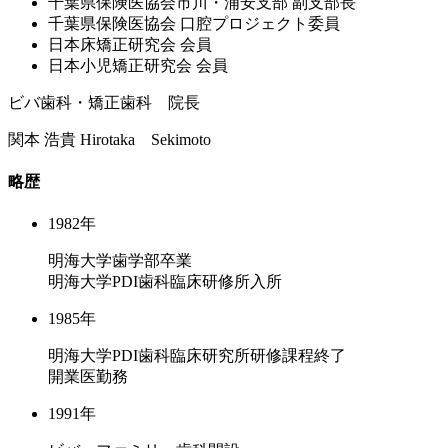
千葉県保険医協会市川・浦安⽀部 副⽀部⻑
千葉県保険医協会 ⼝腔プロジェクト委員
⽇本床矯正研究会 会員
⽇本⼩児矯正研究会 会員
ビバ歯科・矯正歯科 院長
関本 浩貴
Hirotaka Sekimoto
略歴
1982年
明海大学歯学部卒業
明海大学PDI歯科臨床研修所入所
1985年
明海大学PDI歯科臨床研究所研修課程終了
開業医勤務
1991年