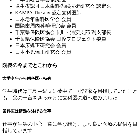
厚⽣省認可⽇本⻭科先端技術研究会 認定医
RAMPA Therapy 認定⻭科医師
⽇本⽼年⻭科医学会 会員
国際⻭周内科学研究会 会員
千葉県保険医協会市川・浦安⽀部 副⽀部⻑
千葉県保険医協会 ⼝腔プロジェクト委員
⽇本床矯正研究会 会員
⽇本⼩児矯正研究会 会員
院長の今までとこれから
文学少年から歯科医へ転身
学生時代は三島由紀夫に夢中で、小説家を目指していたこと
も。父の一言をきっかけに歯科医の道へ進みました。
歯科医は情熱を注げる仕事
仕事が生活の中心。常に学び続け、より良い医療の提供を目
指しています。