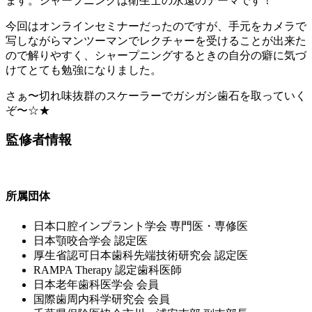
ます。シャープニングは衛生士の永遠のテーマです！
今回はオンラインセミナーだったのですが、手元をカメラで
写しながらマンツーマンでレクチャーを受けることが出来た
ので解りやすく、シャープニングするときの自分の癖に気づ
けてとても勉強になりました。
さぁ〜切れ味抜群のスケーラーでガシガシ歯石を取っていく
ぞ〜☆★
監修者情報
所属団体
⽇本⼝腔インプラント学会 専⾨医・専修医
⽇本顎咬合学会 認定医
厚⽣省認可⽇本⻭科先端技術研究会 認定医
RAMPA Therapy 認定⻭科医師
⽇本⽼年⻭科医学会 会員
国際⻭周内科学研究会 会員