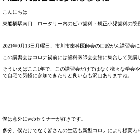
こんにちは！
東船橋駅南口 ロータリー内のビバ歯科・矯正小児歯科の院
2021
年
9
月
13
日月曜日、市川市歯科医師会の口腔がん講習会に
この講習会はコロナ禍前には歯科医師会会館に集合して受講
そういえばここ
1
年で、この講習会だけではなく様々な学会や
で自宅で気軽に参加できたりと良い点も沢山ありますね。
僕は意外に
web
セミナーが好きです。
多分、僕だけでなく皆さんの生活も新型コロナにより様変わ