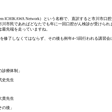
stem ICHIKAWA Network
）という名称で、直訳すると市川市口腔
市川市民であればどなたでも年に一回口腔がん検診が受けられ
は最先端を走っていますね。
を修了しなくてはならず、その後も例年
4~5
回行われる講習会
んの診療体制」
武史先生
）鈴木大貴先生
とその後」