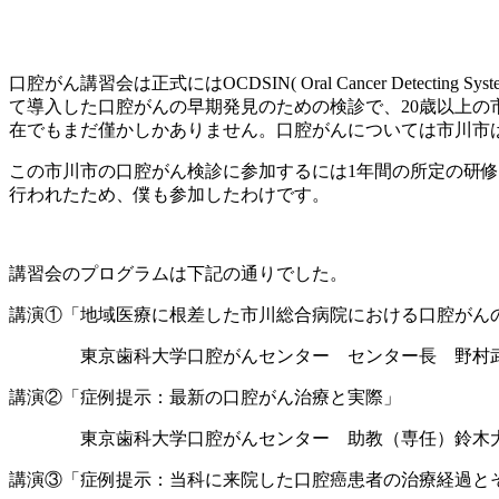
口腔がん講習会は正式には
OCDSIN( Oral Cancer Detecting Sy
て導入した口腔がんの早期発見のための検診で、
20
歳以上の
在でもまだ僅かしかありません。口腔がんについては市川市
この市川市の口腔がん検診に参加するには
1
年間の所定の研修
行われたため、僕も参加したわけです。
講習会のプログラムは下記の通りでした。
講演①「地域医療に根差した市川総合病院における口腔が
東京歯科大学口腔がんセンター センター長 野村
講演②「症例提示：最新の口腔がん治療と実際」
東京歯科大学口腔がんセンター 助教（専任
講演③「症例提示：当科に来院した口腔癌患者の治療経過