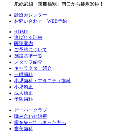
JR総武線「東船橋駅」南口から徒歩30秒！
診療カレンダー
お問い合わせ・WEB予約
HOME
選ばれる理由
医院案内
ご予約について
施設基準一覧
スタッフ紹介
キャラクター紹介
一般歯科
小児歯科・マタニティ歯科
小児矯正
成人矯正
予防歯科
ビーバークラブ
嚙み合わせ治療
歯を失ってしまった方へ
審美歯科