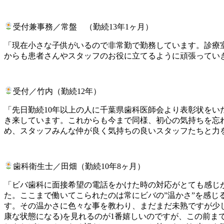
受付兼事務／常盤 （勤続13年1ヶ月）
「現在小さな子供がいるので非常勤で勤務しています。診療
からも患者さんやスタッフのお役に立てるように頑張ってい
受付／竹内（勤続12年）
「先日勤続10年以上の人に千葉県歯科医師会より表彰状をい
き来しています。これからも今まで同様、初心の気持ちを忘
め、スタッフみんな仲が良く気持ちの良いスタッフたちと力
歯科衛生士／田畑（勤続10年8ヶ月）
「ビバ歯科に面接希望の電話をかけた時の対応がとても感じが
た。ここまで働いてこられたのは常にビバの”温かさ”を感
す。その温かさに色々な事を教わり、まだまだ未熟ですが少
康な状態になる)を見れるのが1番嬉しいのですが、この前