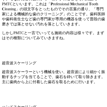
PMTCといいます。これは「
P
rofessional
M
echanical
T
ooth
C
leaning」の頭文字をとったものでその言葉の通り、「専門
家による機械的な歯のクリーニング」のことです。歯科医師
や歯科衛生士など歯の専門家が専用の機器を使って普段の歯
磨きでは落とせない汚れを落としていきます。
しかしPMTCと一言でいっても施術の内容は様々です。まず
はその種類についてみていきますね。
超音波スケーリング
超音波スケーラーという機械を使い、超音波により細かく振
動するチップを当てることで、歯石を砕いて取り除きます。
主に歯肉から上に付着した歯石を取るために行います。
ハンドスケーリング