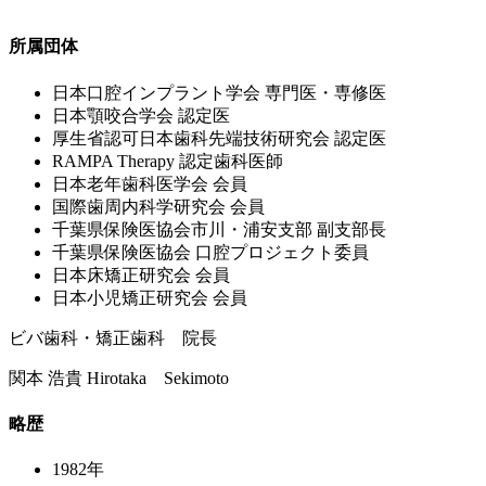
所属団体
⽇本⼝腔インプラント学会 専⾨医・専修医
⽇本顎咬合学会 認定医
厚⽣省認可⽇本⻭科先端技術研究会 認定医
RAMPA Therapy 認定⻭科医師
⽇本⽼年⻭科医学会 会員
国際⻭周内科学研究会 会員
千葉県保険医協会市川・浦安⽀部 副⽀部⻑
千葉県保険医協会 ⼝腔プロジェクト委員
⽇本床矯正研究会 会員
⽇本⼩児矯正研究会 会員
ビバ歯科・矯正歯科 院長
関本 浩貴
Hirotaka Sekimoto
略歴
1982年