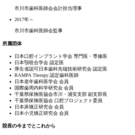
市川市歯科医師会会計担当理事
2017年～
市川市歯科医師会監事
所属団体
⽇本⼝腔インプラント学会 専⾨医・専修医
⽇本顎咬合学会 認定医
厚⽣省認可⽇本⻭科先端技術研究会 認定医
RAMPA Therapy 認定⻭科医師
⽇本⽼年⻭科医学会 会員
国際⻭周内科学研究会 会員
千葉県保険医協会市川・浦安⽀部 副⽀部⻑
千葉県保険医協会 ⼝腔プロジェクト委員
⽇本床矯正研究会 会員
⽇本⼩児矯正研究会 会員
院長の今までとこれから