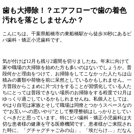
歯も大掃除！？エアフローで歯の着色
汚れを落としませんか？
こんにちは。千葉県船橋市の東船橋駅から徒歩30秒にあるビ
バ歯科・矯正小児歯科です。
気が付けば12月も残り2週間を切りましたね。年末に向けて
家や職場の大掃除を始めた方も多いのはないでしょうか。普
段何かと理由をつけて、お掃除をしてこなかった人たちは山
積みの書類や荷物を前に呆然としているかもしれません。一
方普段からこまめに片づけをすることが習慣化している人た
ちにとっては普段できない場所のお掃除をする程度で12月は
ゆっくり過ごしているかもしれませんね。私個人としては、
やはり自宅は家族とそして職場は同僚とつかうスペースなの
で“お互いへの思いやり”として整理整頓はしっかりとしてい
くべきだと思っています。特にビバ歯科・矯正小児歯科は大
切な患者様の健康を守る医療機関です。患者様がご来院され
た時に、「グチャグチャごみの山」、「埃だらけ…」だなん