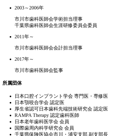
2003～2006年
市川市歯科医師会学術担当理事
千葉県歯科医師会生涯研修委員会委員
2011年～
市川市歯科医師会会計担当理事
2017年～
市川市歯科医師会監事
所属団体
⽇本⼝腔インプラント学会 専⾨医・専修医
⽇本顎咬合学会 認定医
厚⽣省認可⽇本⻭科先端技術研究会 認定医
RAMPA Therapy 認定⻭科医師
⽇本⽼年⻭科医学会 会員
国際⻭周内科学研究会 会員
千葉県保険医協会市川・浦安⽀部 副⽀部⻑