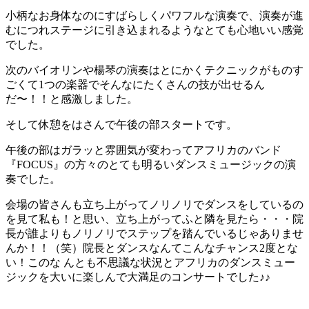
小柄なお身体なのにすばらしくパワフルな演奏で、演奏が進
むにつれステージに引き込まれるようなとても心地いい感覚
でした。
次のバイオリンや楊琴の演奏はとにかくテクニックがものす
ごくて1つの楽器でそんなにたくさんの技が出せるん
だ〜！！と感激しました。
そして休憩をはさんで午後の部スタートです。
午後の部はガラッと雰囲気が変わってアフリカのバンド
『FOCUS』の方々のとても明るいダンスミュージックの演
奏でした。
会場の皆さんも立ち上がってノリノリでダンスをしているの
を見て私も！と思い、立ち上がってふと隣を見たら・・・院
長が誰よりもノリノリでステップを踏んでいるじゃありませ
んか！！（笑）院長とダンスなんてこんなチャンス2度とな
い！このな んとも不思議な状況とアフリカのダンスミュー
ジックを大いに楽しんで大満足のコンサートでした♪♪