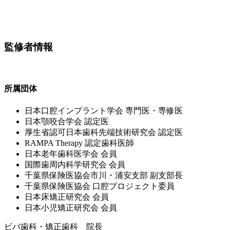
監修者情報
所属団体
⽇本⼝腔インプラント学会 専⾨医・専修医
⽇本顎咬合学会 認定医
厚⽣省認可⽇本⻭科先端技術研究会 認定医
RAMPA Therapy 認定⻭科医師
⽇本⽼年⻭科医学会 会員
国際⻭周内科学研究会 会員
千葉県保険医協会市川・浦安⽀部 副⽀部⻑
千葉県保険医協会 ⼝腔プロジェクト委員
⽇本床矯正研究会 会員
⽇本⼩児矯正研究会 会員
ビバ歯科・矯正歯科 院長