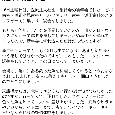
16日土曜日は、医療法人社団 聖祥会の新年会でした。ビバ
歯科・矯正小児歯科とビバファミリー歯科・矯正歯科のスタ
ッフが一同に集まり、宴会をしました。
もともと昨年、忘年会を予定していたのが、僕がノロ・ウィ
ルスにかかって体調を崩してしまったため忘年会が流れてし
まったので、新年会にずれ込んだだけだったのですが。
新年会といっても、もう2月も中旬になり、あまり新年会と
いう感じではなかったのですが、これもまた、スケジュール
調整をしていくと、この日になってしまいました。
会場は、亀戸にある釣った魚を料理してくれるというお店ざ
うお にしました。友人に教えてもらって、面白そうだった
のでそこにしました。
東船橋からは、電車で20分くらい行かなければならなかった
のですが。行ってみて、正解でした。スタッフと一緒に、
色々な魚を釣って、大いに盛り上がりました。真鯛やヒラメ
やアジから、イセエビまで。皆で、ワイワイ、キャーキャー
言いながら釣りの疑似体験をしました。