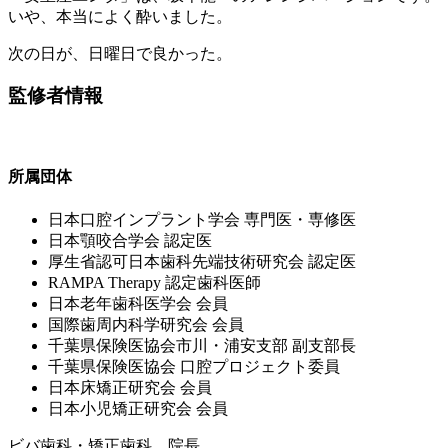
いや、本当によく酔いました。
次の日が、日曜日で良かった。
監修者情報
所属団体
⽇本⼝腔インプラント学会 専⾨医・専修医
⽇本顎咬合学会 認定医
厚⽣省認可⽇本⻭科先端技術研究会 認定医
RAMPA Therapy 認定⻭科医師
⽇本⽼年⻭科医学会 会員
国際⻭周内科学研究会 会員
千葉県保険医協会市川・浦安⽀部 副⽀部⻑
千葉県保険医協会 ⼝腔プロジェクト委員
⽇本床矯正研究会 会員
⽇本⼩児矯正研究会 会員
ビバ歯科・矯正歯科 院長