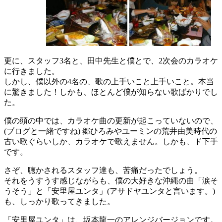
更に、スタッフ3名と、田中先生と僕とで、2次会のカラオケ
に行きました。
しかし、僕以外の4名の、歌の上手いこと上手いこと。本当
に驚きました！しかも、ほとんど僕が知らない歌ばかりでし
た。
僕の頭の中では、カラオケ曲の更新が起こっていないので、
(ブログと一緒ですね) 郷ひろみやユーミンの荒井由美時代の
古い歌ぐらいしか、カラオケで歌えません。しかも、ド下手
です。
さぞ、聴かされるスタッフ達も、苦痛だったでしょう。
それをうすうす感じながらも、僕の大好きな沖縄の曲「涙そ
うそう」と「安里屋ユンタ」(アサドヤユンタと言います。)
も、しっかり歌ってきました。
「安里屋ユンタ」は、坂本龍一のアレンジバージョンです。