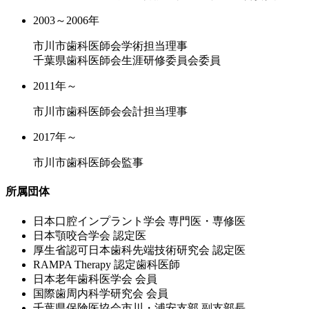
2003～2006年
市川市歯科医師会学術担当理事
千葉県歯科医師会生涯研修委員会委員
2011年～
市川市歯科医師会会計担当理事
2017年～
市川市歯科医師会監事
所属団体
⽇本⼝腔インプラント学会 専⾨医・専修医
⽇本顎咬合学会 認定医
厚⽣省認可⽇本⻭科先端技術研究会 認定医
RAMPA Therapy 認定⻭科医師
⽇本⽼年⻭科医学会 会員
国際⻭周内科学研究会 会員
千葉県保険医協会市川・浦安⽀部 副⽀部⻑