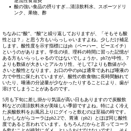
逆流性食道炎
酸の強い食品の摂りすぎ…清涼飲料水、スポーツドリ
ンク、果物、酢
ちなみに“酸”、“酸”と繰り返しておりますが、「そもそも酸
性とは？」と思う方もいらっしゃいますよね。少しだけ補足
します。酸性度を示す指標にはph（ペーハー、ピーエイチ）
というのがあります。学生の頃、理科の時間に習った記憶が
ある方もいらっしゃるのではないでしょうか。ph7が中性、7
よりも数値が大きいとアルカリ性、そして7よりも数値が小
さいと酸性となります。お口の中のphは通常であれば唾液の
力で中性に保たれていますが、酸性の飲食物に長時間触れて
いたり、唾液の分泌量が少なかったりすることにより、歯が
溶けてしまうことがあるのです。
5月も下旬に差し掛かり気温が高い日もありますので炭酸飲
料などの清涼飲料水が美味しい季節ですよね。特によく冷え
た炭酸飲料をお風呂上りにグイっと飲むのは至福の時です。
しかしながらコーラはph2.2で、胃液（ph2）とほぼ同じ酸性
度であると言われています。もちろんだからと言ってコーラ
を飲むことが絶対にダメ、というわけではないですし
、そん