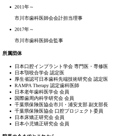
2011年～
市川市歯科医師会会計担当理事
2017年～
市川市歯科医師会監事
所属団体
⽇本⼝腔インプラント学会 専⾨医・専修医
⽇本顎咬合学会 認定医
厚⽣省認可⽇本⻭科先端技術研究会 認定医
RAMPA Therapy 認定⻭科医師
⽇本⽼年⻭科医学会 会員
国際⻭周内科学研究会 会員
千葉県保険医協会市川・浦安⽀部 副⽀部⻑
千葉県保険医協会 ⼝腔プロジェクト委員
⽇本床矯正研究会 会員
⽇本⼩児矯正研究会 会員