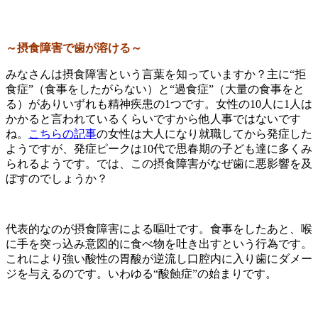
～摂食障害で歯が溶ける～
みなさんは摂食障害という言葉を知っていますか？主に“拒
食症”（食事をしたがらない）と“過食症”（大量の食事をと
る）がありいずれも精神疾患の1つです。女性の10人に1人は
かかると言われているくらいですから他人事ではないです
ね。
こちらの記事
の女性は大人になり就職してから発症した
ようですが、発症ピークは10代で思春期の子ども達に多くみ
られるようです。では、この摂食障害がなぜ歯に悪影響を及
ぼすのでしょうか？
代表的なのが摂食障害による嘔吐です。食事をしたあと、喉
に手を突っ込み意図的に食べ物を吐き出すという行為です。
これにより強い酸性の胃酸が逆流し口腔内に入り歯にダメー
ジを与えるのです。いわゆる“酸蝕症”の始まりです。