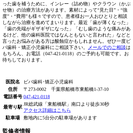
った歯を補うために、インレー（詰め物）やクラウン（かぶ
せ物）の治療方法があります。素材によって“見た目”・“強
度”・“費用”も様々ですので、患者様お一人おひとりと相談
しながら治療を進めてまいります。最近「歯が薄くなった」
「歯の先端がギザギザになった」「むし歯のような痛みがあ
るけど、他の歯科医院ではなんともないと言われた」などと
言ったお悩みがある方は酸蝕症かもしれません。ぜひ一度ビ
バ歯科・矯正小児歯科にご相談下さい。
メールでのご相談
は
もちろん、お電話（047-421-0118）のご予約も可能です。お
待ちしております。
医院名
ビバ歯科･矯正小児歯科
住所
〒273-0002 千葉県船橋市東船橋1-37-10
電話番号
047-421-0118
JR総武線「東船橋駅」南口より徒歩30秒
最寄り駅
アクセス詳細はこちら
駐車場
敷地内に5台分の駐車場があります
監修者情報