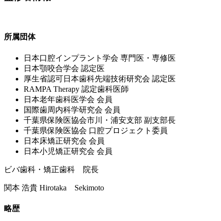
所属団体
⽇本⼝腔インプラント学会 専⾨医・専修医
⽇本顎咬合学会 認定医
厚⽣省認可⽇本⻭科先端技術研究会 認定医
RAMPA Therapy 認定⻭科医師
⽇本⽼年⻭科医学会 会員
国際⻭周内科学研究会 会員
千葉県保険医協会市川・浦安⽀部 副⽀部⻑
千葉県保険医協会 ⼝腔プロジェクト委員
⽇本床矯正研究会 会員
⽇本⼩児矯正研究会 会員
ビバ歯科・矯正歯科 院長
関本 浩貴
Hirotaka Sekimoto
略歴