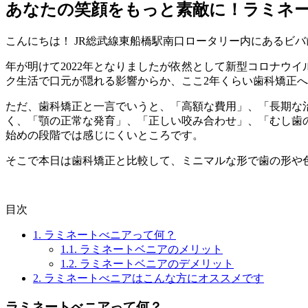
あなたの笑顔をもっと素敵に！ラミネ
こんにちは！ JR総武線東船橋駅南口ロータリー内にあるビ
年が明けて2022年となりましたが依然として新型コロナウ
ク生活で口元が隠れる影響からか、ここ2年くらい歯科矯正
ただ、歯科矯正と一言でいうと、「高額な費用」、「長期な
く、「顎の正常な発育」、「正しい咬み合わせ」、「むし歯
始めの段階では感じにくいところです。
そこで本日は歯科矯正と比較して、ミニマルな形で歯の形や
目次
1.
ラミネートべニアって何？
1.1.
ラミネートベニアのメリット
1.2.
ラミネートベニアのデメリット
2.
ラミネートべニアはこんな方にオススメです
ラミネートべニアって何？