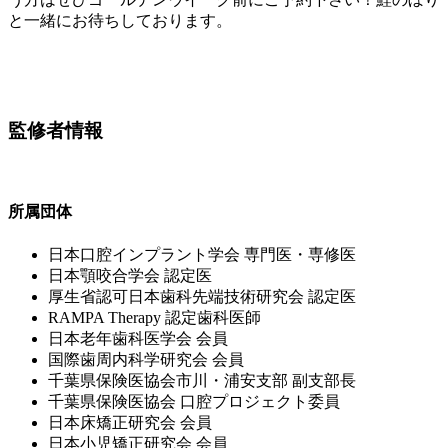
と一緒にお待ちしております。
監修者情報
所属団体
⽇本⼝腔インプラント学会 専⾨医・専修医
⽇本顎咬合学会 認定医
厚⽣省認可⽇本⻭科先端技術研究会 認定医
RAMPA Therapy 認定⻭科医師
⽇本⽼年⻭科医学会 会員
国際⻭周内科学研究会 会員
千葉県保険医協会市川・浦安⽀部 副⽀部⻑
千葉県保険医協会 ⼝腔プロジェクト委員
⽇本床矯正研究会 会員
⽇本⼩児矯正研究会 会員