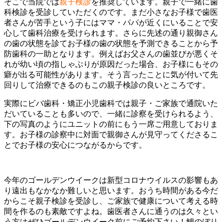
そこで当院では
親子検診
を推奨しています。親子で一緒に歯
科検診を受診していただくのです。まだ小さなお子様で歯医
者さんが苦手という子にはママ・パパが近くにいることで安
心して歯科治療を受けられます。さらに先述の通り親御さん
の歯の状態を診てお子様の歯の状態を予測できることから予
防歯科の一助となります。例えばお父さんの歯並びが悪くそ
れが幼い頃の指しゃぶりが原因だった場合、お子様にもその
癖が出る可能性があります。そう言ったことに気が付いて先
回りして治療できるのもこの親子検診の良いところです。
実際にビバ歯科・矯正小児歯科では親子・ご家族で通院いた
だいていることも多いので、一緒に診察を受けられるよう、
下の写真のようにユニットの前にもう一席ご用意しておりま
す。お子様の診察中に対面で親御さんが見守ってくださるこ
とでお子様の安心につながるからです。
今年のゴールデンウイークは新型コロナウイルスの影響もあ
り遠出もなかなか難しいと思います。おうち時間がある今だ
からこそ親子検診を受診し、ご家族で健康について考える時
間を作るのも素敵ですよね。歯医者さんに通うのは久々とい
う方はぜひゴールデンウイーク前にご予約下さい！鯉のぼり