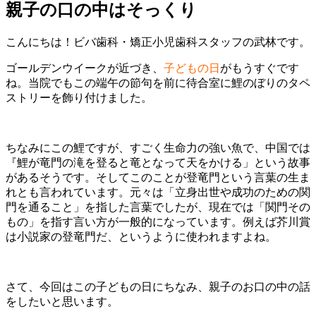
親子の口の中はそっくり
こんにちは！ビバ歯科・矯正小児歯科スタッフの武林です。
ゴールデンウイークが近づき、
子どもの日
がもうすぐです
ね。当院でもこの端午の節句を前に待合室に鯉のぼりのタペ
ストリーを飾り付けました。
ちなみにこの鯉ですが、すごく生命力の強い魚で、中国では
『鯉が竜門の滝を登ると竜となって天をかける」という故事
があるそうです。そしてこのことが登竜門という言葉の生ま
れとも言われています。元々は「立身出世や成功のための関
門を通ること」を指した言葉でしたが、現在では「関門その
もの」を指す言い方が一般的になっています。例えば芥川賞
は小説家の登竜門だ、というように使われますよね。
さて、今回はこの子どもの日にちなみ、親子のお口の中の話
をしたいと思います。