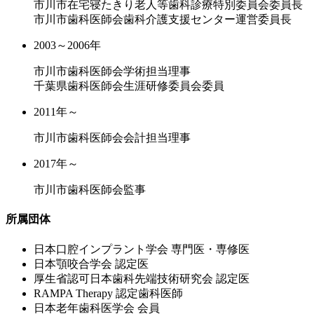
市川市在宅寝たきり老人等歯科診療特別委員会委員長
市川市歯科医師会歯科介護支援センター運営委員長
2003～2006年
市川市歯科医師会学術担当理事
千葉県歯科医師会生涯研修委員会委員
2011年～
市川市歯科医師会会計担当理事
2017年～
市川市歯科医師会監事
所属団体
⽇本⼝腔インプラント学会 専⾨医・専修医
⽇本顎咬合学会 認定医
厚⽣省認可⽇本⻭科先端技術研究会 認定医
RAMPA Therapy 認定⻭科医師
⽇本⽼年⻭科医学会 会員