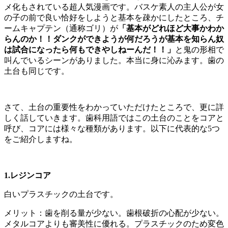
メ化もされている超人気漫画です。バスケ素人の主人公が女
の子の前で良い恰好をしようと基本を疎かにしたところ、チ
ームキャプテン（通称ゴリ）が
「基本がどれほど大事かわか
らんのか！！ダンクができようが何だろうが基本を知らん奴
は試合になったら何もできやしねーんだ！！」
と鬼の形相で
叫んでいるシーンがありました。本当に身に沁みます。歯の
土台も同じです。
さて、土台の重要性をわかっていただけたところで、更に詳
しく話していきます。歯科用語ではこの土台のことをコアと
呼び、コアには様々な種類があります。以下に代表的な5つ
をご紹介しますね。
1.
レジンコア
白いプラスチックの土台です。
メリット：歯を削る量が少ない。歯根破折の心配が少ない。
メタルコアよりも審美性に優れる。プラスチックのため変色