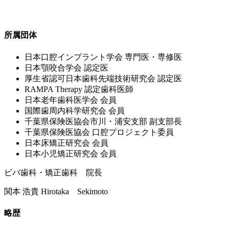
所属団体
⽇本⼝腔インプラント学会 専⾨医・専修医
⽇本顎咬合学会 認定医
厚⽣省認可⽇本⻭科先端技術研究会 認定医
RAMPA Therapy 認定⻭科医師
⽇本⽼年⻭科医学会 会員
国際⻭周内科学研究会 会員
千葉県保険医協会市川・浦安⽀部 副⽀部⻑
千葉県保険医協会 ⼝腔プロジェクト委員
⽇本床矯正研究会 会員
⽇本⼩児矯正研究会 会員
ビバ歯科・矯正歯科 院長
関本 浩貴
Hirotaka Sekimoto
略歴