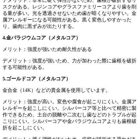
デメリット：非常に硬く弾性がないため、歯根が破折するリ
スクがある。レジンコアやグラスファミリーコアより歯を削
る量が多い。光を透過させないため歯が暗くなりやすい。金
属アレルギーになる可能性がある。黒く変色しやすかった
り、歯肉に黒ずみが出たりする。
4.
金パラジウムコア（メタルコア）
メリット：強度が強いため耐久性がある
デメリット：強度が強いため、力が加わった際に歯根を破折
する可能性がある。
5.
ゴールドコア（メタルコア）
金合金（14K）などの貴金属を使用しています。
メリット：強度が高い。変色や腐食が起こりにくい。金属ア
レルギーを起こしにくい。シルバーコア等と比べて精密に製
作できるため、土台の脱離や二次むし歯などのトラブルが起
こりにくい。シルバーコアや金パラジウムコアよりも歯根破
折を起こしにくい。