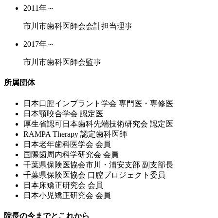
2011年～
市川市歯科医師会会計担当理事
2017年～
市川市歯科医師会監事
所属団体
⽇本⼝腔インプラント学会 専⾨医・専修医
⽇本顎咬合学会 認定医
厚⽣省認可⽇本⻭科先端技術研究会 認定医
RAMPA Therapy 認定⻭科医師
⽇本⽼年⻭科医学会 会員
国際⻭周内科学研究会 会員
千葉県保険医協会市川・浦安⽀部 副⽀部⻑
千葉県保険医協会 ⼝腔プロジェクト委員
⽇本床矯正研究会 会員
⽇本⼩児矯正研究会 会員
院長の今までとこれから