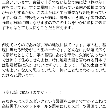
土台といいます。歯質が十分でない状態で歯に被せ物や差し
歯をつけても、すぐに脱離したり残っている歯の破損につな
がったりするため、この土台はとても重要な役割を担ってい
ます。特に、神経をとった歯は、栄養が行き届かず歯自体の
強度が極端に弱くなりますのでこの土台をいかに適切に処置
するかはとても大切なことだと言えます。
例えていうのであれば、家の建設に似ています。家の柱、基
礎に当たる部分がこの歯の土台です。どんなにお洒落で広く
て豪邸だとしても、家の基礎にあたる部分に欠陥があったの
では怖くて住めませんよね。特に地震大国と言われる日本で
は耐震補強は欠かせないはずです。よって、『歯の土台は何
でもよい』なんて思っていたら、怖いことだとわかっていた
だけると思います。
（少し話は変わりますが・・・・）
みなさんはスラムダンクという漫画をご存じですか？これは
高校男子バスケットボールを題材にしたスポーツ漫画でアニ