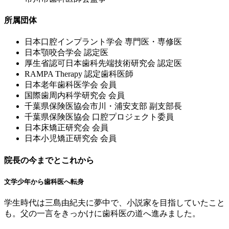
所属団体
⽇本⼝腔インプラント学会 専⾨医・専修医
⽇本顎咬合学会 認定医
厚⽣省認可⽇本⻭科先端技術研究会 認定医
RAMPA Therapy 認定⻭科医師
⽇本⽼年⻭科医学会 会員
国際⻭周内科学研究会 会員
千葉県保険医協会市川・浦安⽀部 副⽀部⻑
千葉県保険医協会 ⼝腔プロジェクト委員
⽇本床矯正研究会 会員
⽇本⼩児矯正研究会 会員
院長の今までとこれから
文学少年から歯科医へ転身
学生時代は三島由紀夫に夢中で、小説家を目指していたこと
も。父の一言をきっかけに歯科医の道へ進みました。