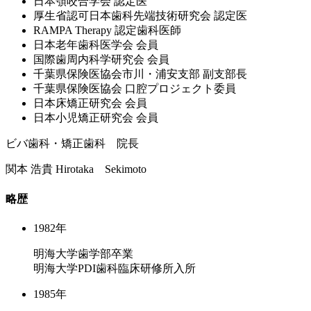
⽇本顎咬合学会 認定医
厚⽣省認可⽇本⻭科先端技術研究会 認定医
RAMPA Therapy 認定⻭科医師
⽇本⽼年⻭科医学会 会員
国際⻭周内科学研究会 会員
千葉県保険医協会市川・浦安⽀部 副⽀部⻑
千葉県保険医協会 ⼝腔プロジェクト委員
⽇本床矯正研究会 会員
⽇本⼩児矯正研究会 会員
ビバ歯科・矯正歯科 院長
関本 浩貴
Hirotaka Sekimoto
略歴
1982年
明海大学歯学部卒業
明海大学PDI歯科臨床研修所入所
1985年