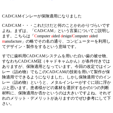
CAD/CAMインレーが保険適用になりました
CAD/CAM・・・これだけだと何のことかわかりづらいです
よね。まずは、「CAD/CAM」という言葉についてご説明し
ます。こちらは「
C
omputer
a
ided
d
esign/
C
omputer
a
ided
m
anufacture」の略でその名の通り、コンピューターを利用し
てデザイン・製作をするという意味です。
すでに歯科用CAD/CAMシステムを用いた白い歯の被せ物、
すなわちCAD/CAM冠（キャドキャムかん）が条件付きでは
ありますが、保険適用となっています。今回の改定ではイン
レー（詰め物）でもこのCAD/CAMの技術を用いて製作が保
険適用でできるようになりました。しかし保険適用でのイン
レー（詰め物）というと、メタルインレーがすぐに頭に浮か
ぶと思います。患者様がどの素材を選択するかの1つの判断
材料に、保険適用か否かというのは大きいですよね。それぞ
れのメリット・デメリットがありますのでぜひ参考にして下
さい。