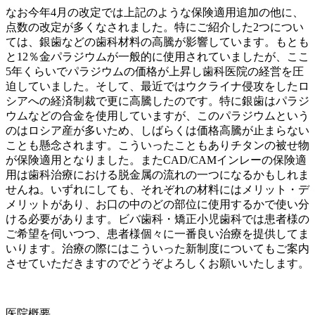
なお今年4月の改定では上記のような保険適用追加の他に、
点数の改定が多くなされました。特にご紹介した2つについ
ては、銀歯などの歯科材料の高騰が影響しています。もとも
と12％金パラジウムが一般的に使用されていましたが、ここ
5年くらいでパラジウムの価格が上昇し歯科医院の経営を圧
迫していました。そして、最近ではウクライナ侵攻をしたロ
シアへの経済制裁で更に高騰したのです。特に銀歯はパラジ
ウムなどの合金を使用していますが、このパラジウムという
のはロシア産が多いため、しばらくは価格高騰が止まらない
ことも懸念されます。こういったこともありチタンの被せ物
が保険適用となりました。またCAD/CAMインレーの保険適
用は歯科治療における脱金属の流れの一つになるかもしれま
せんね。いずれにしても、それぞれの材料にはメリット・デ
メリットがあり、お口の中のどの部位に使用するかで使い分
ける必要があります。ビバ歯科・矯正小児歯科では患者様の
ご希望を伺いつつ、患者様個々に一番良い治療を提供してま
いります。治療の際にはこういった新制度についてもご案内
させていただきますのでどうぞよろしくお願いいたします。
医院概要