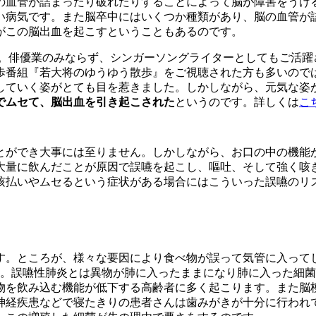
の血管が詰まったり破れたりすることによって脳が障害をうけ
病気です。また脳卒中にはいくつか種類があり、脳の血管が詰ま
がこの脳出血を起こすということもあるのです。
か。俳優業のみならず、シンガーソングライターとしてもご活躍
歩番組『若大将のゆうゆう散歩』をご視聴された方も多いので
していく姿がとても目を惹きました。しかしながら、元気な姿
でムセて、脳出血を引き起こされた
というのです。詳しくは
こ
とができ大事には至りません。しかしながら、お口の中の機能
大量に飲んだことが原因で誤嚥を起こし、嘔吐、そして強く咳
咳払いやムセるという症状がある場合にはこういった誤嚥のリ
す。ところが、様々な要因により食べ物が誤って気管に入って
す。誤嚥性肺炎とは異物が肺に入ったままになり肺に入った細
物を飲み込む機能が低下する高齢者に多く起こります。また脳
神経疾患などで寝たきりの患者さんは歯みがきが十分に行われ