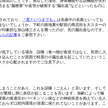
る病気のことです。発症した場合、身体機能や言語機能が失わ
る“脳梗塞”や血管が破裂する“脳出血”などといったものに
されており、
『君といつまでも』
は名曲中の名曲といっても
はないでしょうか。下町の路地裏や駅前の商店街を大スターの
が印象的な加山雄三さんを襲ったのが、先の脳出血なのです。
ちらの記事
をご参照下さい。
が低下している場合、誤嚥（食べ物が食道ではなく、気管に入
き込んだことが原因で軽度の小脳出血を起こしていたというこ
スクが心配されますのでご注意下さい。
しまうことがあり、これを誤嚥（ごえん）と言います。そして
菌が繁殖し肺に炎症が起こることを言います。加齢によって噛
梗塞の後遺症やパーキンソン病などの神経疾患を抱えている人
ておらず口腔内環境が清潔に保たれてないことがあります。こ