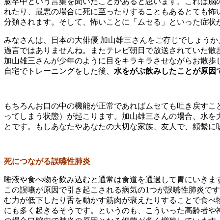
脳卒中という言葉を聞いたことがあると思います。これは脳
れたり、最悪の場合に死に至ったりすることもあるとても怖い
分類されます。そして、怖いことに「ムセる」といった症状
みなさんは、日本の大俳優 加山雄三さんをご存じでしょう
過言ではありませんね。またテレビ朝日で放送されていた散
加山雄三さんが少年のように目をキラキラさせながらお散歩
自宅でトレーニングをした後、
水をがぶ飲みしたことが原因
もちろんお口の中の機能が正常であればムセても吐き戻すこ
ってしまう状態）が起こります。加山雄三さんの場合、水を
とです。もしあなたやあなたの大切な家族、友人で、頻繫に
死につながる
誤嚥性肺炎
唾液や食べ物を飲み込むと通常は食道を通過して胃にいきま
この誤嚥が原因で引き起こされる病気の1つが誤嚥性肺炎で
む力が低下したり舌を動かす筋肉が衰えたりすることで食べ
にも多く起きるそうです。というのも、こういった高齢者や