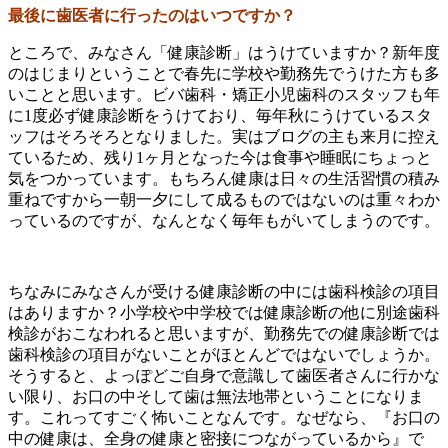
最後に歯医者に行ったのはいつですか？
ところで、みなさん「健康診断」はうけていますか？新年度
のはじまりということで春先に学校や勤務先でうけた方も多
いことと思います。ビバ歯科・矯正小児歯科のスタッフも年
に1度必ず健康診断をうけており、毎年秋にうけているスタ
ッフはそろそろとなりました。実はブログの主も来月に控え
ているため、残り1ヶ月となった今は食事や睡眠にちょっと
気をつかっています。もちろん健康は日々の生活習慣の積み
重ねですから一朝一夕にして成るものではないのは重々わか
っているのですが、なんとなく毎年もがいてしまうのです。
ちなみにみなさんが受ける健康診断の中には歯科検診の項目
はありますか？小学校や中学校では健康診断の他に別途歯科
検診がおこなわれると思いますが、勤務先での健康診断では
歯科検診の項目がないことがほとんどではないでしょうか。
そうすると、よっぽどご自身で意識して歯医者さんに行かな
い限り、お口の中そして歯は無法地帯ということになりま
す。これってすごく怖いことなんです。なぜなら、『お口の
中の健康は、全身の健康と密接につながっているから』で