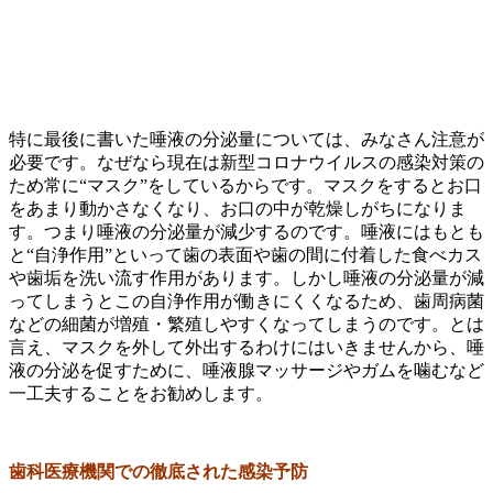
特に最後に書いた唾液の分泌量については、みなさん注意が
必要です。なぜなら現在は新型コロナウイルスの感染対策の
ため常に“マスク”をしているからです。マスクをするとお口
をあまり動かさなくなり、お口の中が乾燥しがちになりま
す。つまり唾液の分泌量が減少するのです。唾液にはもとも
と“自浄作用”といって歯の表面や歯の間に付着した食べカス
や歯垢を洗い流す作用があります。しかし唾液の分泌量が減
ってしまうとこの自浄作用が働きにくくなるため、歯周病菌
などの細菌が増殖・繁殖しやすくなってしまうのです。とは
言え、マスクを外して外出するわけにはいきませんから、唾
液の分泌を促すために、唾液腺マッサージやガムを噛むなど
一工夫することをお勧めします。
歯科医療機関での徹底された感染予防