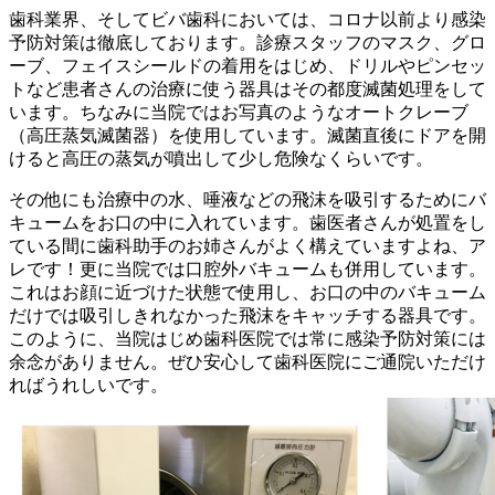
歯科業界、そしてビバ歯科においては、コロナ以前より感染
予防対策は徹底しております。診療スタッフのマスク、グロ
ーブ、フェイスシールドの着用をはじめ、ドリルやピンセッ
トなど患者さんの治療に使う器具はその都度滅菌処理をして
います。ちなみに当院ではお写真のようなオートクレーブ
（高圧蒸気滅菌器）を使用しています。滅菌直後にドアを開
けると高圧の蒸気が噴出して少し危険なくらいです。
その他にも治療中の水、唾液などの飛沫を吸引するためにバ
キュームをお口の中に入れています。歯医者さんが処置をし
ている間に歯科助手のお姉さんがよく構えていますよね、ア
レです！更に当院では口腔外バキュームも併用しています。
これはお顔に近づけた状態で使用し、お口の中のバキューム
だけでは吸引しきれなかった飛沫をキャッチする器具です。
このように、当院はじめ歯科医院では常に感染予防対策には
余念がありません。ぜひ安心して歯科医院にご通院いただけ
ればうれしいです。