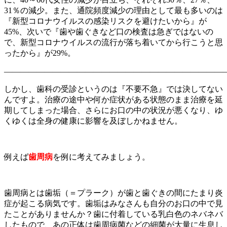
31％の減少。また、通院頻度減少の理由として最も多いのは
『新型コロナウイルスの感染リスクを避けたいから』が
45%、次いで『歯や歯ぐきなど口の検査は急ぎではないの
で、新型コロナウイルスの流行が落ち着いてから行こうと思
ったから』が29%。
———————————————————————————
しかし、歯科の受診というのは『不要不急』では決してない
んですよ。治療の途中や何か症状がある状態のまま治療を延
期してしまった場合、さらにお口の中の状況が悪くなり、ゆ
くゆくは全身の健康に影響を及ぼしかねません。
例えば
歯周病
を例に考えてみましょう。
歯周病とは歯垢（＝プラーク）が歯と歯ぐきの間にたまり炎
症が起こる病気です。歯垢はみなさんも自分のお口の中で見
たことがありませんか？歯に付着している乳白色のネバネバ
したもので、あの正体は歯周病菌などの細菌が大量に生息し