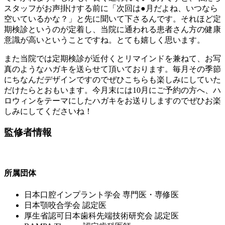
スタッフがお声掛けする前に「次回は●月だよね、いつなら
空いているかな？」と先に聞いて下さるんです。それほど定
期検診というのが定着し、当院に通われる患者さん方の健康
意識が高いということですね。とても嬉しく思います。
また当院では定期検診が近付くとリマインドを兼ねて、お写
真のようなハガキを送らせて頂いております。毎月その季節
にちなんだデザインですのでぜひこちらも楽しみにしていた
だけたらとおもいます。今月末には10月にご予約の方へ、ハ
ロウィンをテーマにしたハガキをお送りしますのでぜひお楽
しみにしてくださいね！
監修者情報
所属団体
⽇本⼝腔インプラント学会 専⾨医・専修医
⽇本顎咬合学会 認定医
厚⽣省認可⽇本⻭科先端技術研究会 認定医