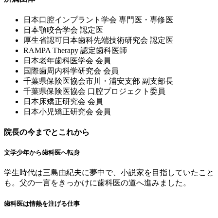
⽇本⼝腔インプラント学会 専⾨医・専修医
⽇本顎咬合学会 認定医
厚⽣省認可⽇本⻭科先端技術研究会 認定医
RAMPA Therapy 認定⻭科医師
⽇本⽼年⻭科医学会 会員
国際⻭周内科学研究会 会員
千葉県保険医協会市川・浦安⽀部 副⽀部⻑
千葉県保険医協会 ⼝腔プロジェクト委員
⽇本床矯正研究会 会員
⽇本⼩児矯正研究会 会員
院長の今までとこれから
文学少年から歯科医へ転身
学生時代は三島由紀夫に夢中で、小説家を目指していたこと
も。父の一言をきっかけに歯科医の道へ進みました。
歯科医は情熱を注げる仕事