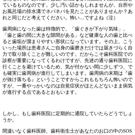
ているものなのです。少し汚い話かもしれませんが、台所や
お風呂場の排水溝でネバネバを見たことがありませんか？あ
れと同じだと考えてください。怖い…ですよね（泣）
歯周病になった歯は特徴的で、「歯ぐきが下がり気味」、
「歯と歯の間に大きな隙間がある」など健康な人の歯と比べ
ると歯垢が溜まりやすい形状になっています。その上、こう
いった場所は患者さんご自身の歯磨きだけでは届きづらく自
力で取り除くことが難しいのです。だからこそ歯科医院での
診察が重要になってくるわけですが、先述の通り歯科医院に
行くことを避けているため、気が付かない間に少しずつ、で
も確実に歯周病が進行してしまいます。歯周病の末期は『歯
が抜け落ちる』ということですからこれももちろん怖いので
すが、一番やっかいなのは自覚症状がほとんどないまま病気
が進行する点であるとおもいます。
しかし、もし歯科医院に定期的に通院していたらどうでしょ
うか。
間違いなく歯科医師、歯科衛生士があなたのお口の中のSOS