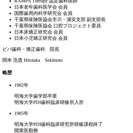
RAMPA Therapy 認定⻭科医師
⽇本⽼年⻭科医学会 会員
国際⻭周内科学研究会 会員
千葉県保険医協会市川・浦安⽀部 副⽀部⻑
千葉県保険医協会 ⼝腔プロジェクト委員
⽇本床矯正研究会 会員
⽇本⼩児矯正研究会 会員
ビバ歯科・矯正歯科 院長
関本 浩貴
Hirotaka Sekimoto
略歴
1982年
明海大学歯学部卒業
明海大学PDI歯科臨床研修所入所
1985年
明海大学PDI歯科臨床研究所研修課程終了
開業医勤務