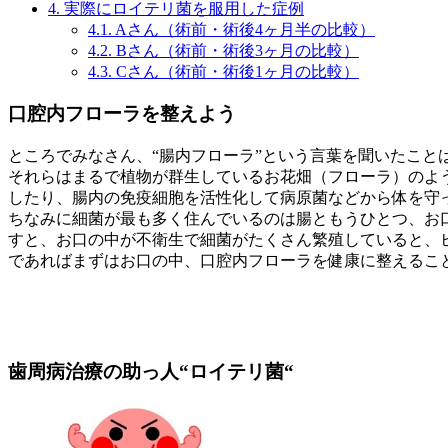
4.
実際にロイテリ菌を服用した症例
4.1.
Aさん（術前・術後4ヶ月半の比較）
4.2.
Bさん（術前・術後3ヶ月の比較）
4.3.
Cさん（術前・術後1ヶ月の比較）
口腔内フローラを整えよう
ところでみなさん、“腸内フローラ”という言葉を聞いたこ
それらはまるで植物が群生しているお花畑（フローラ）のよ
したり、腸内の免疫細胞を活性化して病原菌などから体を守
ちなみに細菌が最も多く住んでいるのは腸ともうひとつ、お
すと、お口の中が不衛生で細菌がたくさん繁殖していると、
であればまずはお口の中、口腔内フローラを健康に整えるこ
歯周病治療の助っ人“ロイテリ菌“