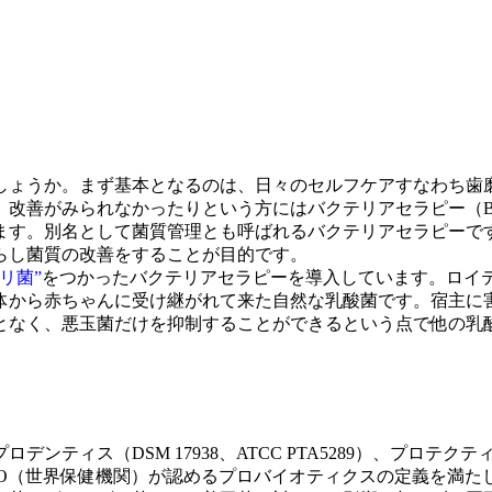
しょうか。まず基本となるのは、日々のセルフケアすなわち歯
がみられなかったりという方にはバクテリアセラピー（Bacter
ます。別名として菌質管理とも呼ばれるバクテリアセラピーで
らし菌質の改善をすることが目的です。
リ菌”
をつかったバクテリアセラピーを導入しています。ロイ
体から赤ちゃんに受け継がれて来た自然な乳酸菌です。宿主に
となく、悪玉菌だけを抑制することができるという点で他の乳
（DSM 17938、ATCC PTA5289）、プロテクティス（DSM
WHO（世界保健機関）が認めるプロバイオティクスの定義を満