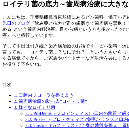
ロイテリ菌の底力～歯周病治療に大きな
こんにちは。千葉県船橋市東船橋にあるビバ歯科・矯正小児
先日のブログ
『飲み薬と抗カビ剤の歯磨きで歯周病を撃退！
める”という歯周内科治療。目から鱗という方も多かったの
療）へと移行しています。
そして本日は引き続き歯周病治療のお話です。ビバ歯科・矯
言っても、「ロイテリ菌…？なにそれ？」という方もいらっ
する病気ですから、ご家族やパートナーなど生活を共にする
お役立て下さいね。
目次
1.
口腔内フローラを整えよう
2.
歯周病治療の助っ人“ロイテリ菌“
3.
様々なロイテリ菌
3.1.
ProDentis（プロデンティス）/口内の菌質と
3.2.
ProTectis(プロテクティス)/免疫バランスと
3.3.
Gastrus（ガストラス）/全身の菌質を整え、