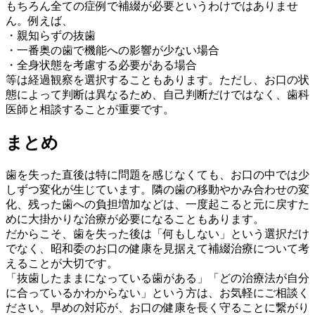
もちろん全ての症例で補綴が必要というわけではありませ
ん。例えば、
・親知らずの抜歯
・一番奥の歯で機能への影響が少ない場合
・全身状態を考慮する必要がある場合
等は経過観察を選択することもあります。ただし、お口の状
態によって判断は異なるため、自己判断だけではなく、歯科
医師と相談することが重要です。
まとめ
歯を失った直後は特に問題を感じなくても、お口の中では少
しずつ変化が生じています。隣の歯の移動やかみ合わせの変
化、残った歯への負担増加などは、一度起こると元に戻すた
めに大掛かりな治療が必要になることもあります。
だからこそ、歯を失った後は「何もしない」という選択だけ
でなく、昭和委のお口の健康を見据えて補綴治療について考
えることが大切です。
「抜歯したままになっている歯がある」「どの治療法が自分
に合っているかわからない」という方は、お気軽にご相談く
ださい。早めの対応が、お口の健康を長く守ることに繋がり