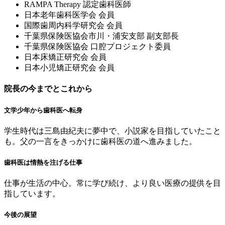
RAMPA Therapy 認定⻭科医師
⽇本⽼年⻭科医学会 会員
国際⻭周内科学研究会 会員
千葉県保険医協会市川・浦安⽀部 副⽀部⻑
千葉県保険医協会 ⼝腔プロジェクト委員
⽇本床矯正研究会 会員
⽇本⼩児矯正研究会 会員
院長の今までとこれから
文学少年から歯科医へ転身
学生時代は三島由紀夫に夢中で、小説家を目指していたこと
も。父の一言をきっかけに歯科医の道へ進みました。
歯科医は情熱を注げる仕事
仕事が生活の中心。常に学び続け、より良い医療の提供を目
指しています。
今後の展望