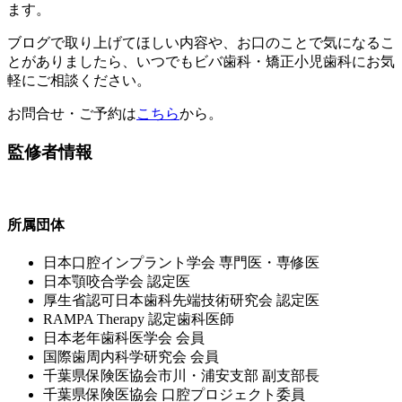
ます。
ブログで取り上げてほしい内容や、お口のことで気になるこ
とがありましたら、いつでもビバ歯科・矯正小児歯科にお気
軽にご相談ください。
お問合せ・ご予約は
こちら
から。
監修者情報
所属団体
⽇本⼝腔インプラント学会 専⾨医・専修医
⽇本顎咬合学会 認定医
厚⽣省認可⽇本⻭科先端技術研究会 認定医
RAMPA Therapy 認定⻭科医師
⽇本⽼年⻭科医学会 会員
国際⻭周内科学研究会 会員
千葉県保険医協会市川・浦安⽀部 副⽀部⻑
千葉県保険医協会 ⼝腔プロジェクト委員