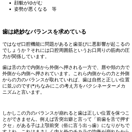
顔貌がゆがむ
姿勢が悪くなる 等
歯は絶妙なバランスを求めている
ではなぜ口腔機能に問題があると歯並びに悪影響が起こるの
でしょうか？それには口腔周囲筋というお口周りの筋肉の圧
力が関係しています。
歯は舌の力で内側から外側へ押される一方で、唇や頬の力で
外側から内側へ押されています。これら内側からの力と外側
からの力のバランスが取れていれば、歯は自然と正しい位置
に並ぶのです(
*
)ちなみにこの考え方をバクシネーターメカ
ニズムと言います。
しかしこの力のバランスが崩れると歯は正しい位置を保つこ
とができません。例えば舌突出癖と言って「前歯を舌で押す
クセ」がある子は上顎前突（俗に言う出っ歯）になりがちで
すよね。これはまさしく内と外のチカラの均衡が崩れたから