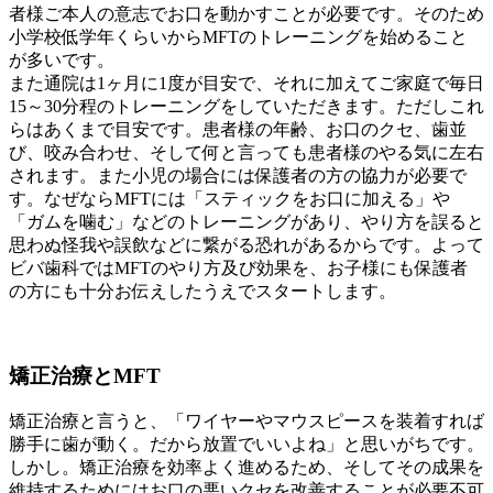
者様ご本人の意志でお口を動かすことが必要です。そのため
小学校低学年くらいからMFTのトレーニングを始めること
が多いです。
また通院は1ヶ月に1度が目安で、それに加えてご家庭で毎日
15～30分程のトレーニングをしていただきます。ただしこれ
らはあくまで目安です。患者様の年齢、お口のクセ、歯並
び、咬み合わせ、そして何と言っても患者様のやる気に左右
されます。また小児の場合には保護者の方の協力が必要で
す。なぜならMFTには「スティックをお口に加える」や
「ガムを噛む」などのトレーニングがあり、やり方を誤ると
思わぬ怪我や誤飲などに繋がる恐れがあるからです。よって
ビバ歯科ではMFTのやり方及び効果を、お子様にも保護者
の方にも十分お伝えしたうえでスタートします。
矯正治療とMFT
矯正治療と言うと、「ワイヤーやマウスピースを装着すれば
勝手に歯が動く。だから放置でいいよね」と思いがちです。
しかし。矯正治療を効率よく進めるため、そしてその成果を
維持するためにはお口の悪いクセを改善することが必要不可