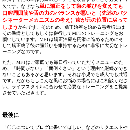
単に矯正をして歯の並びを変えても
欠です。なぜなら
口腔周囲筋や舌の力のバランスが悪いと（先述のバク
シネーターメカニズムの考え）歯が元の位置に戻って
しまう
からです。そのため、矯正治療を始める患者様には
その準備としてもしくは併行してMFTのトレーニングをお
願いしています。MFTは矯正治療を円滑に進めるためにそ
して矯正終了後の歯並びを維持するために非常に大切なトレ
ーニングなのです。
ただ、MFTはご家庭でも毎日行っていただくメニューのた
め、「時間がない」「面倒くさい」という理由で継続ができ
ないこともあるかと思います。それは小児でも成人でも共通
です。だからもしこんな風にお悩みの場合にはご相談くださ
い。ライフスタイルに合わせて必要なトレーニングをご提案
させていただきます。
最後に
「〇〇についてブログに書いてほしい」などのリクエストや