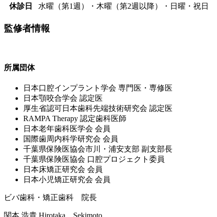
休診日
水曜（第1週）・木曜（第2週以降）・日曜・祝日
監修者情報
所属団体
⽇本⼝腔インプラント学会 専⾨医・専修医
⽇本顎咬合学会 認定医
厚⽣省認可⽇本⻭科先端技術研究会 認定医
RAMPA Therapy 認定⻭科医師
⽇本⽼年⻭科医学会 会員
国際⻭周内科学研究会 会員
千葉県保険医協会市川・浦安⽀部 副⽀部⻑
千葉県保険医協会 ⼝腔プロジェクト委員
⽇本床矯正研究会 会員
⽇本⼩児矯正研究会 会員
ビバ歯科・矯正歯科 院長
関本 浩貴
Hirotaka Sekimoto