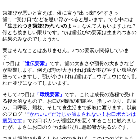
歯並びが悪いと言えば、俗に言う“出っ歯”や“すきっ
歯”、“受け口”などを思い浮かべると思います。でも中には
「生まれつき歯並びがいいのよ～」
なんて人もいますよね？
何とも羨ましい限りです。では歯並びの要素は生まれつきの
結果のみなのでしょうか。
実はそんなことはありません。2つの要素が関係していま
す。
1つ目は
「遺伝要素」
です。歯の大きさや顎骨の大きさなど
が影響します。例えば顎が大きければ歯が並びやすい環境が
整っていますし、顎が小さければ歯はギュウギュウになり乱
れた並びになってしまいます。
そして2つ目は
「環境要素」
です。これは成長の過程で受け
る後天的なもので、お口の機能の問題や、指しゃぶり、爪噛
み、口呼吸、頬杖、そして食生活まで多岐に渡ります。以前
のブログ『
”かわいい”だけじゃ済まされない！お口ポカンは
病気です
』でお口ポカンが歯並びを悪くすることに触れまし
たが、まさにお口のクセは歯並びに悪影響があるのです。
つまり歯並びを良くしたいのであれば、この2つのどちらも