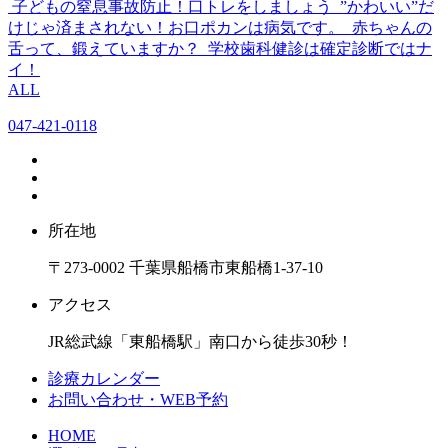
子どもの窒息事故防止！口トレをしましょう
”かわいい”だ
けじゃ済まされない！お口ポカンは病気です。
赤ちゃんの
舌って、鍛えていますか？
学校歯科健診は確定診断ではナ
イ！
ALL
047-421-0118
所在地
〒273-0002 千葉県船橋市東船橋1-37-10
アクセス
JR総武線「東船橋駅」南口から徒歩30秒！
診療カレンダー
お問い合わせ・WEB予約
HOME