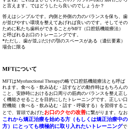
と言えます。ではどうしたら良いのでしょうか？
答えはシンプルです。内側と外側の力のバランスを保ち、歯
が並びやすい環境を整えてあげれば良いのです。そしてその
ために私たち歯科ができることがMFT（口腔筋機能療法）
と呼ばれるお口のトレーニングです。
*
ただし、歯が並ぶだけの顎のスペースがある（遺伝要素）
場合に限る
MFTについて
MFTはMyofunctional Therapyの略で口腔筋機能療法とも呼ば
れます。食べる・飲み込む・話すなどの動作時はもちろんの
こと、安静時におけるお口周りの筋肉のバランスを整え正し
く機能させることを目的にしたトレーニングです。正しい口
腔機能（食べる・飲み込む・話す・呼吸する）を習得するこ
お口のクセの改善
とで、冒頭であげた
に繋がります。なお
これから矯正治療を始める方（もしくは矯正治療中の
方）にとっても積極的に取り入れたいトレーニング
で