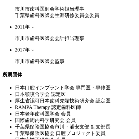
市川市歯科医師会学術担当理事
千葉県歯科医師会生涯研修委員会委員
2011年～
市川市歯科医師会会計担当理事
2017年～
市川市歯科医師会監事
所属団体
⽇本⼝腔インプラント学会 専⾨医・専修医
⽇本顎咬合学会 認定医
厚⽣省認可⽇本⻭科先端技術研究会 認定医
RAMPA Therapy 認定⻭科医師
⽇本⽼年⻭科医学会 会員
国際⻭周内科学研究会 会員
千葉県保険医協会市川・浦安⽀部 副⽀部⻑
千葉県保険医協会 ⼝腔プロジェクト委員