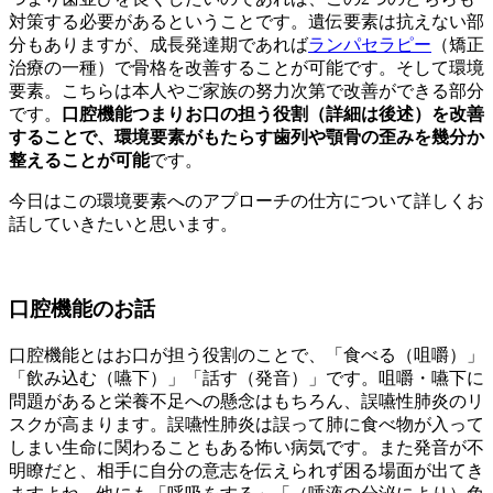
対策する必要があるということです。遺伝要素は抗えない部
分もありますが、成長発達期であれば
ランパセラピー
（矯正
治療の一種）で骨格を改善することが可能です。そして環境
要素。こちらは本人やご家族の努力次第で改善ができる部分
です。
口腔機能つまりお口の担う役割（詳細は後述）を改善
することで、環境要素がもたらす歯列や顎骨の歪みを幾分か
整えることが可能
です。
今日はこの環境要素へのアプローチの仕方について詳しくお
話していきたいと思います。
口腔機能のお話
口腔機能とはお口が担う役割のことで、「食べる（咀嚼）」
「飲み込む（嚥下）」「話す（発音）」です。咀嚼・嚥下に
問題があると栄養不足への懸念はもちろん、誤嚥性肺炎のリ
スクが高まります。誤嚥性肺炎は誤って肺に食べ物が入って
しまい生命に関わることもある怖い病気です。また発音が不
明瞭だと、相手に自分の意志を伝えられず困る場面が出てき