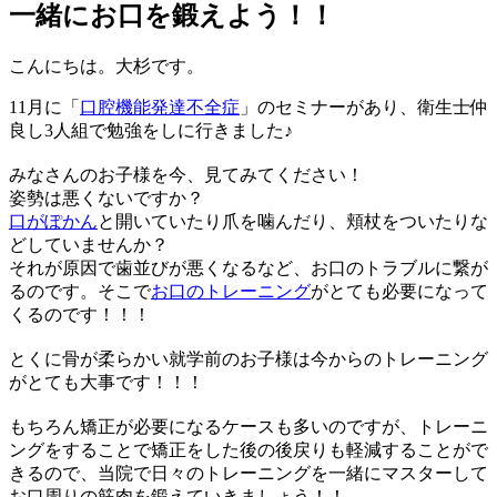
一緒にお口を鍛えよう！！
こんにちは。大杉です。
11
月に「
口腔機能発達不全症
」のセミナーがあり、衛生士仲
良し
3
人組で勉強をしに行きました
♪
みなさんのお子様を今、見てみてください！
姿勢は悪くないですか？
口がぽかん
と開いていたり爪を噛んだり、頬杖をついたりな
どしていませんか？
それが原因で歯並びが悪くなるなど、お口のトラブルに繋が
るのです。そこで
お口のトレーニング
がとても必要になって
くるのです！！！
とくに骨が柔らかい就学前のお子様は今からのトレーニング
がとても大事です！！！
もちろん矯正が必要になるケースも多いのですが、トレーニ
ングをすることで矯正をした後の後戻りも軽減することがで
きるので、当院で日々のトレーニングを一緒にマスターして
お口周りの筋肉を鍛えていきましょう！！