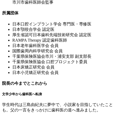
市川市歯科医師会監事
所属団体
⽇本⼝腔インプラント学会 専⾨医・専修医
⽇本顎咬合学会 認定医
厚⽣省認可⽇本⻭科先端技術研究会 認定医
RAMPA Therapy 認定⻭科医師
⽇本⽼年⻭科医学会 会員
国際⻭周内科学研究会 会員
千葉県保険医協会市川・浦安⽀部 副⽀部⻑
千葉県保険医協会 ⼝腔プロジェクト委員
⽇本床矯正研究会 会員
⽇本⼩児矯正研究会 会員
院長の今までとこれから
文学少年から歯科医へ転身
学生時代は三島由紀夫に夢中で、小説家を目指していたこと
も。父の一言をきっかけに歯科医の道へ進みました。