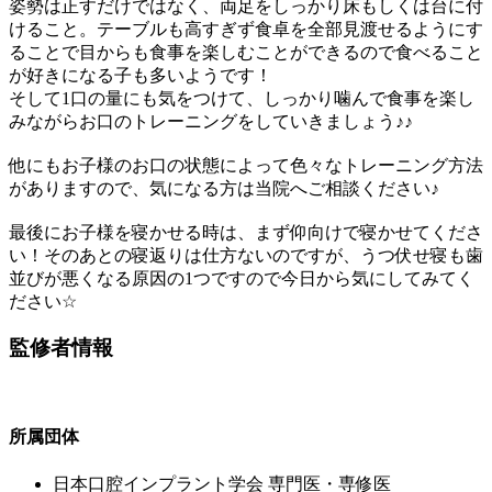
姿勢は正すだけではなく、両足をしっかり床もしくは台に付
けること。テーブルも高すぎず食卓を全部見渡せるようにす
ることで目からも食事を楽しむことができるので食べること
が好きになる子も多いようです！
そして
1
口の量にも気をつけて、しっかり噛んで食事を楽し
みながらお口のトレーニングをしていきましょう
♪♪
他にもお子様のお口の状態によって色々なトレーニング方法
がありますので、気になる方は当院へご相談ください
♪
最後にお子様を寝かせる時は、まず仰向けで寝かせてくださ
い！そのあとの寝返りは仕方ないのですが、うつ伏せ寝も歯
並びが悪くなる原因の
1
つですので今日から気にしてみてく
ださい
☆
監修者情報
所属団体
⽇本⼝腔インプラント学会 専⾨医・専修医