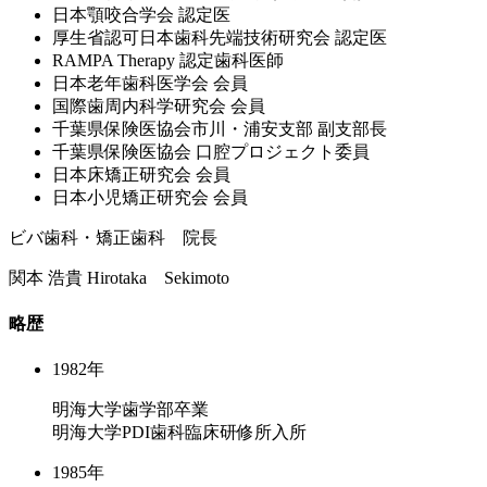
⽇本顎咬合学会 認定医
厚⽣省認可⽇本⻭科先端技術研究会 認定医
RAMPA Therapy 認定⻭科医師
⽇本⽼年⻭科医学会 会員
国際⻭周内科学研究会 会員
千葉県保険医協会市川・浦安⽀部 副⽀部⻑
千葉県保険医協会 ⼝腔プロジェクト委員
⽇本床矯正研究会 会員
⽇本⼩児矯正研究会 会員
ビバ歯科・矯正歯科 院長
関本 浩貴
Hirotaka Sekimoto
略歴
1982年
明海大学歯学部卒業
明海大学PDI歯科臨床研修所入所
1985年