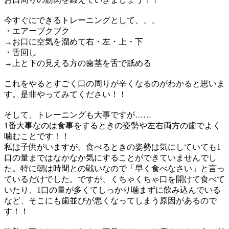
今すぐにできるトレーニングとして、、、
・エアーブクブク
→
お口に空気を溜めて右・左・上・下
・舌回し
→
上と下の見える方の歯茎を舌で舐める
これをやるとすごく口の周りが辛くなるのがわかると思いま
す。是非やってみてください！！
そして、トレーニングも大事ですが
……
1
番大事なのは食事をするときの姿勢や左右両方の歯でよく
噛むことです！！
私は子供がいますが、食べるときの姿勢は気にしていても
1
口の量まではなかなか気にすることができていませんでし
た。特に朝は時間との戦いなので「早く食べなさい」と言っ
ているだけでした。ですが、くちゃくちゃ口を開けて食べて
いたり、
1
口の量が多くてしっかり噛まずに飲み込んでいる
など、そこにも歯並びが悪くなってしまう原因があるので
す！！