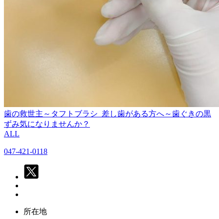
歯の救世主～タフトブラシ
差し歯がある方へ～歯ぐきの黒
ずみ気になりませんか？
ALL
047-421-0118
所在地