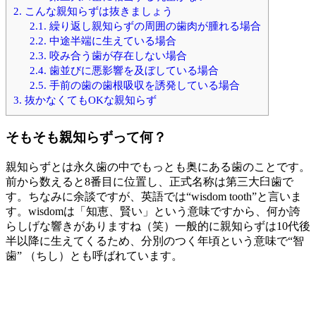
2.
こんな親知らずは抜きましょう
2.1.
繰り返し親知らずの周囲の歯肉が腫れる場合
2.2.
中途半端に生えている場合
2.3.
咬み合う歯が存在しない場合
2.4.
歯並びに悪影響を及ぼしている場合
2.5.
手前の歯の歯根吸収を誘発している場合
3.
抜かなくてもOKな親知らず
そもそも親知らずって何？
親知らずとは永久歯の中でもっとも奥にある歯のことです。
前から数えると8番目に位置し、正式名称は第三大臼歯で
す。ちなみに余談ですが、英語では“wisdom tooth”と言いま
す。wisdomは「知恵、賢い」という意味ですから、何か誇
らしげな響きがありますね（笑）一般的に親知らずは10代後
半以降に生えてくるため、分別のつく年頃という意味で“智
歯” （ちし）とも呼ばれています。