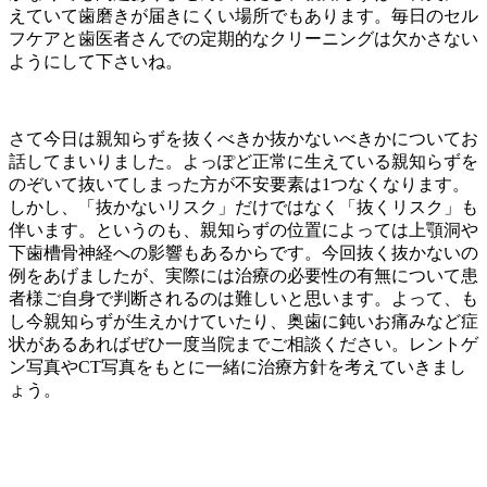
えていて歯磨きが届きにくい場所でもあります。毎日のセル
フケアと歯医者さんでの定期的なクリーニングは欠かさない
ようにして下さいね。
さて今日は親知らずを抜くべきか抜かないべきかについてお
話してまいりました。よっぽど正常に生えている親知らずを
のぞいて抜いてしまった方が不安要素は1つなくなります。
しかし、「抜かないリスク」だけではなく「抜くリスク」も
伴います。というのも、親知らずの位置によっては上顎洞や
下歯槽骨神経への影響もあるからです。今回抜く抜かないの
例をあげましたが、実際には治療の必要性の有無について患
者様ご自身で判断されるのは難しいと思います。よって、も
し今親知らずが生えかけていたり、奥歯に鈍いお痛みなど症
状があるあればぜひ一度当院までご相談ください。レントゲ
ン写真やCT写真をもとに一緒に治療方針を考えていきまし
ょう。