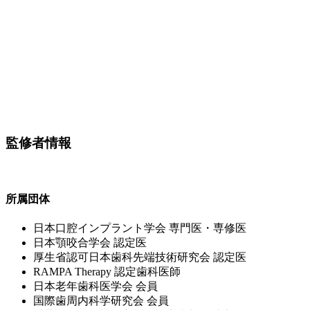
監修者情報
所属団体
⽇本⼝腔インプラント学会 専⾨医・専修医
⽇本顎咬合学会 認定医
厚⽣省認可⽇本⻭科先端技術研究会 認定医
RAMPA Therapy 認定⻭科医師
⽇本⽼年⻭科医学会 会員
国際⻭周内科学研究会 会員