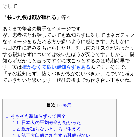
そして
「抜いた後は顔が腫れる」
等々
あくまで筆者の勝手なイメージです
が、患者様とお話していても親知らずに対してはネガティブ
なイメージをもたれる方が多いように感じます。たしかに、
お口の中に痛みをもたらしたり、むし歯のリスクがあったり
する親知らずについては抜いたほうが安心です。しかし、親
知らずだからと言ってすぐに抜こうとするのは時期尚早で
す。実は
抜かなくて良い親知らずもある
んです。そこで、
「その親知らず、抜くべきか抜かないべきか」について考え
ていきたいと思います。ぜひ最後までお付き合い下さいね。
目次
[
非表示
]
1.
そもそも親知らずって何？
1.1.
日本人の平均寿命が短かった
1.2.
親が知らないところで生える
1.3.
第三大臼歯に相当する乳歯がない