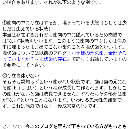
い場合もあります。それが以下のような例です。
①歯肉の中に存在はするが、埋まっている状態（もしくは少
しだけ生えている状態）
本当は存在するけれども歯肉の中に隠れているため肉眼で
は“ない”状態をいいます。このように歯肉の中もしくは骨の
中に埋まったまま出てこない歯のことを埋伏歯といいます。
埋伏歯については以前のブログ『
お子様の永久歯、全部そろ
っていますか？～埋伏歯の存在
』で詳しくお話していますの
で参考にして下さい。
②存在自体がない
そもそも親知らずという歯がない状態です。歯は歯の元にな
る歯胚（しはい）という種が成長して作られます。しかしこ
の歯胚がないと歯は成長できません。すなわちその部分は歯
が“ない”ということになります。いわゆる先天性欠如歯で
す。これは病気ではなく、形成異常の1つです。
ところで、
今このブログを読んで下さっている方がもっとも