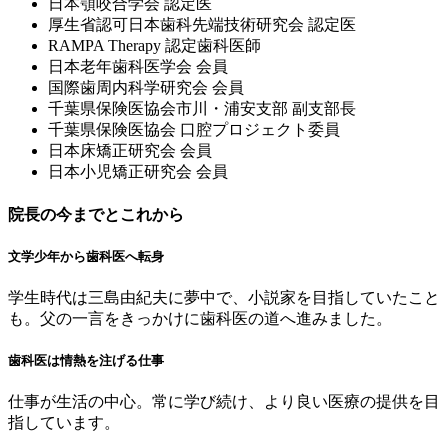
⽇本顎咬合学会 認定医
厚⽣省認可⽇本⻭科先端技術研究会 認定医
RAMPA Therapy 認定⻭科医師
⽇本⽼年⻭科医学会 会員
国際⻭周内科学研究会 会員
千葉県保険医協会市川・浦安⽀部 副⽀部⻑
千葉県保険医協会 ⼝腔プロジェクト委員
⽇本床矯正研究会 会員
⽇本⼩児矯正研究会 会員
院長の今までとこれから
文学少年から歯科医へ転身
学生時代は三島由紀夫に夢中で、小説家を目指していたこと
も。父の一言をきっかけに歯科医の道へ進みました。
歯科医は情熱を注げる仕事
仕事が生活の中心。常に学び続け、より良い医療の提供を目
指しています。