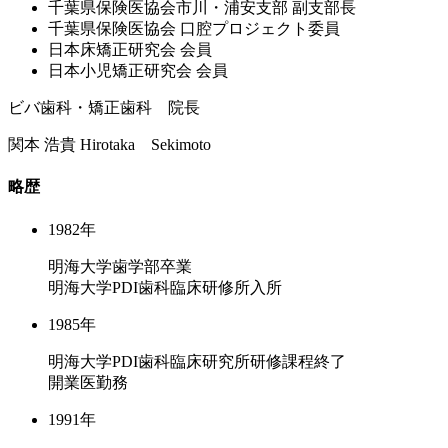
千葉県保険医協会市川・浦安⽀部 副⽀部⻑
千葉県保険医協会 ⼝腔プロジェクト委員
⽇本床矯正研究会 会員
⽇本⼩児矯正研究会 会員
ビバ歯科・矯正歯科 院長
関本 浩貴
Hirotaka Sekimoto
略歴
1982年
明海大学歯学部卒業
明海大学PDI歯科臨床研修所入所
1985年
明海大学PDI歯科臨床研究所研修課程終了
開業医勤務
1991年