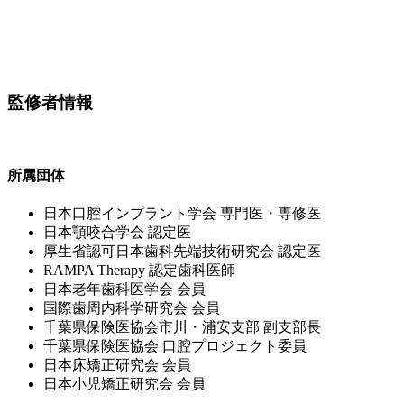
監修者情報
所属団体
⽇本⼝腔インプラント学会 専⾨医・専修医
⽇本顎咬合学会 認定医
厚⽣省認可⽇本⻭科先端技術研究会 認定医
RAMPA Therapy 認定⻭科医師
⽇本⽼年⻭科医学会 会員
国際⻭周内科学研究会 会員
千葉県保険医協会市川・浦安⽀部 副⽀部⻑
千葉県保険医協会 ⼝腔プロジェクト委員
⽇本床矯正研究会 会員
⽇本⼩児矯正研究会 会員