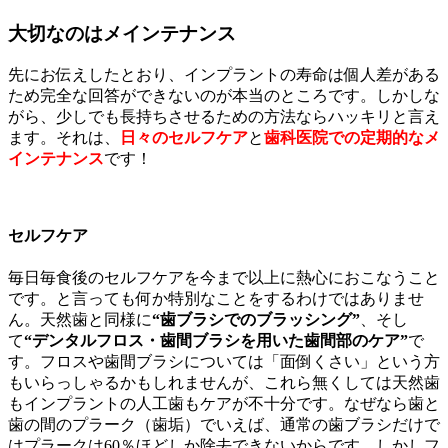
大切なのはメインテナンス
先にお伝えしたとおり、インプラントの寿命は個人差がある
ため完全な回答ができないのが本当のところです。しかしな
がら、少しでも長持ちさせるための方法ならハッキリと言え
ます。それは、
日々のセルフケア
と
歯科医院での定期的なメ
インテナンス
です！
セルフケア
毎日毎食後のセルフケアを今まで以上に熱心におこなうこと
です。と言っても何か特別なことをするわけではありませ
ん。天然歯と同様に
“歯ブラシでのブラッシング”
、そし
て
“デンタルフロス・歯間ブラシを用いた歯間部のケア”
で
す。フロスや歯間ブラシについては「面倒くさい」という方
もいらっしゃるかもしれませんが、これら無くしては天然歯
もインプラントの人工歯もケアが不十分です。なぜなら歯と
歯の間のプラーク（歯垢）でいえば、通常の歯ブラシだけで
はプラークは60％ほどしか除去できないからです。しかしフ