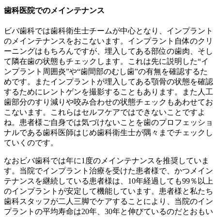
歯科医院でのメインテナンス
ビバ歯科では歯科衛生士チームが中心となり、インプラント
のメインテナンスをおこないます。インプラント自体のクリ
ーニングはもちろんですが、埋入してある部位の歯肉、そし
て隣在歯の状態もチェックします。これは先に説明した“イ
ンプラント周囲炎”や“歯間部のむし歯”の有無を確認するた
めです。またインプラントが埋入してある顎骨の状態を確認
するためにレントゲンを撮影することもあります。また人工
歯部分のすり減りや咬み合わせの状態チェックもあわせてお
こないます。これらはセルフケアではできないことですよ
ね。患者様ご自身では気づけないことを歯のプロフェッショ
ナルである歯科医師はじめ歯科衛生士が隅々までチェックし
ていくのです。
なおビバ歯科では年に1度のメインテナンスを推奨していま
す。当院でインプラント治療を受けた患者様で、かつメイン
テナンスを継続している患者様は、10年経過しても99％以上
のインプラントが安定して機能しています。患者様と私たち
歯科スタッフが二人三脚でケアすることにより、当院のイン
プラントの平均寿命は20年、30年と伸びているのだとおもい