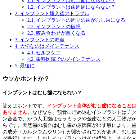
1.1.
インプラントはむし歯にならない？
1.2.
インプラントは歯周病にならない？
2.
インプラント埋入後のトラブル
2.1.
インプラントの周りの歯がむし歯になる
2.2.
インプラントの破損
2.3.
咬み合わせが悪くなる
3.
インプラントの寿命
4.
大切なのはメインテナンス
4.1.
セルフケア
4.2.
歯科医院でのメインテナンス
5.
最後に
ウソかホントか？
インプラントはむし歯にならない？
答えはホントです。
インプラント自体がむし歯になることは
ありません
。なぜなら、顎骨に埋め込むインプラントはチタ
ン合金で、かつ人工歯はセラミックや金歯などの人工物だか
らです。天然歯の場合はむし歯の原因菌が出す酸により、歯
の成分（カルシウムやリン）が溶かされて穴があき、むし歯
が進行します。しかしインプラントはその構造上、丈夫な人