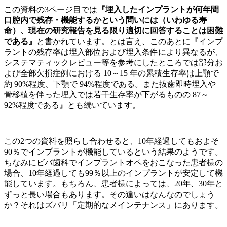
この資料の3ページ目では
『埋入したインプラントが何年間
口腔内で残存・機能するかという問いには（いわゆる寿
命）、現在の研究報告を見る限り適切に回答することは困難
である』
と書かれています。とは言え、このあとに『インプ
ラントの残存率は埋入部位および埋入条件により異なるが、
システマティックレビュー等を参考にしたところでは部分お
よび全部欠損症例における 10～15 年の累積生存率は上顎で
約 90%程度、下顎で 94%程度である。また抜歯即時埋入や
骨移植を伴った埋入では若干生存率が下がるものの 87～
92%程度である』とも続いています。
この2つの資料を照らし合わせると、10年経過してもおよそ
90％でインプラントが機能しているという結果のようです。
ちなみにビバ歯科でインプラントオペをおこなった患者様の
場合、10年経過しても99％以上のインプラントが安定して機
能しています。もちろん、患者様によっては、20年、30年と
ずっと長い場合もあります。その違いはなんなのでしょう
か？それはズバリ「定期的なメインテナンス」にあります。