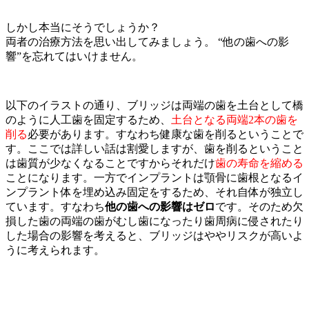
しかし本当にそうでしょうか？
両者の治療方法を思い出してみましょう。 “他の歯への影
響”を忘れてはいけません。
以下のイラストの通り、ブリッジは両端の歯を土台として橋
のように人工歯を固定するため、
土台となる両端2本の歯を
削る
必要があります。すなわち健康な歯を削るということで
す。ここでは詳しい話は割愛しますが、歯を削るということ
は歯質が少なくなることですからそれだけ
歯の寿命を縮める
ことになります。一方でインプラントは顎骨に歯根となるイ
ンプラント体を埋め込み固定をするため、それ自体が独立し
ています。すなわち
他の歯への影響はゼロ
です。そのため欠
損した歯の両端の歯がむし歯になったり歯周病に侵されたり
した場合の影響を考えると、ブリッジはややリスクが高いよ
うに考えられます。