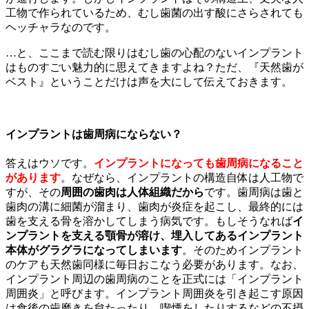
工物で作られているため、むし歯菌の出す酸にさらされても
ヘッチャラなのです。
…と、ここまで読む限りはむし歯の心配のないインプラント
はものすごい魅力的に思えてきますよね？ただ、『天然歯が
ベスト』ということだけは声を大にして伝えておきます。
インプラントは歯周病にならない？
答えはウソです。
インプラントになっても歯周病になること
があります
。なぜなら、インプラントの構造自体は人工物で
すが、その
周囲の歯肉は人体組織だから
です。歯周病は歯と
歯肉の溝に細菌が溜まり、歯肉が炎症を起こし、最終的には
歯を支える骨を溶かしてしまう病気です。もしそうなれば
イ
ンプラントを支える顎骨が溶け、埋入してあるインプラント
本体がグラグラになってしまいます
。そのためインプラント
のケアも天然歯同様に毎日おこなう必要があります。なお、
インプラント周辺の歯周病のことを正式には「インプラント
周囲炎」と呼びます。インプラント周囲炎を引き起こす原因
は食後の歯磨きを怠たったり、喫煙をしたりするなどの不摂