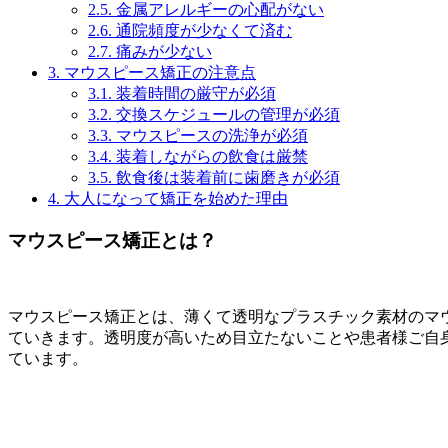
2.5.
金属アレルギーの心配がない
2.6.
通院頻度が少なくて済む
2.7.
痛みが少ない
3.
マウスピース矯正の注意点
3.1.
装着時間の厳守が必須
3.2.
交換スケジュールの管理が必須
3.3.
マウスピースの洗浄が必須
3.4.
装着しながらの飲食は厳禁
3.5.
飲食後は装着前に歯磨きが必須
4.
大人になって矯正を始めた理由
マウスピース矯正とは？
マウスピース矯正とは、薄くて透明なプラスチック素材のマ
ていきます。透明度が高いため目立たないことや患者様ご自
ています。