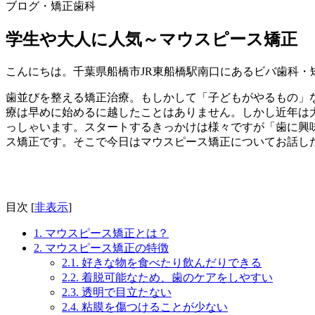
ブログ
・矯正歯科
学生や大人に人気～マウスピース矯正
こんにちは。千葉県船橋市JR東船橋駅南口にあるビバ歯科・
歯並びを整える矯正治療。もしかして「子どもがやるもの」
療は早めに始めるに越したことはありません。しかし近年は大
っしゃいます。スタートするきっかけは様々ですが「歯に興
ス矯正です。そこで今日はマウスピース矯正についてお話し
目次
[
非表示
]
1.
マウスピース矯正とは？
2.
マウスピース矯正の特徴
2.1.
好きな物を食べたり飲んだりできる
2.2.
着脱可能なため、歯のケアをしやすい
2.3.
透明で目立たない
2.4.
粘膜を傷つけることが少ない