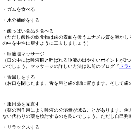
・ガムを食べる
・水分補給をする
・酸っぱい食品を食べる
（ただし酸性の飲食物は歯の表面を覆うエナメル質を溶かし
の中を中性に戻すように工夫しましょう）
・唾液腺マッサージ
（口の中には唾液腺と呼ばれる唾液の出やすいポイントが3つ
いでしょう。マッサージの詳しい方法は以前のブログ『
ドラ
・舌回しをする
（お口を閉じたまま、舌を唇と歯の間に置きます。そして歯
・服用薬を見直す
（薬の副作用により唾液の分泌量が減ることがあります。例
ない代わりの薬を検討するのも良いでしょう。ただし自己判
・リラックスする