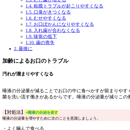
1.4.
粘膜トラブルが起こりやすくなる
1.5.
口臭がきつくなる
1.6.
むせやすくなる
1.7.
お口ぽかんになりやすくなる
1.8.
入れ歯が合わなくなる
1.9.
味覚の低下
1.10.
歯の喪失
2.
最後に
加齢によるお口のトラブル
汚れが溜まりやすくなる
唾液の分泌量が減ることでお口の中に食べかすが留まりやす
菌を洗い流す働きがあるからです。唾液の分泌量が減りこの
【対処法】
⇒唾液の分泌を促す
唾液の分泌量を増やすために次のことを意識しましょう。
・よく噛んで食べる