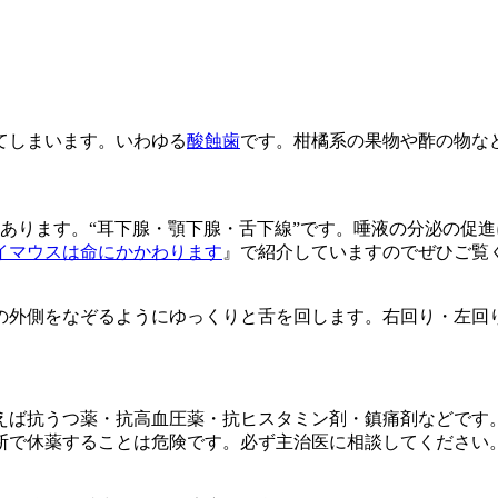
てしまいます。いわゆる
酸蝕歯
です。柑橘系の果物や酢の物な
あります。“耳下腺・顎下腺・舌下線”です。唾液の分泌の促
イマウスは命にかかわります
』で紹介していますのでぜひご覧
の外側をなぞるようにゆっくりと舌を回します。右回り・左回
えば抗うつ薬・抗高血圧薬・抗ヒスタミン剤・鎮痛剤などです
断で休薬することは危険です。必ず主治医に相談してください