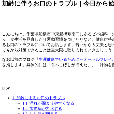
加齢に伴うお口のトラブル｜今日から
こんにちは。千葉県船橋市JR東船橋駅南口にあるビバ歯科・
り、食生活を見直したり運動習慣をつけたりなど、健康維持
るお口のトラブルについてお話します。若いから大丈夫と思
て今から対策できることは最大限に取り入れていきましょう
なお以前のブログ『
生涯健康でいるために～オーラルフレイ
を指します。具体的には「食べこぼしが増えた」、「汁物を
目次
1.
加齢によるお口のトラブル
1.1.
汚れが溜まりやすくなる
1.2.
歯周病が悪化する
1.3.
むし歯が増える